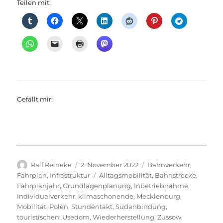
Teilen mit:
Gefällt mir:
Autor
Veröffentlicht
Kategorien
Ralf Reineke
2. November 2022
Bahnverkehr
,
am
Schlagwörter
Fahrplan
,
Infrastruktur
Alltagsmobilität
,
Bahnstrecke
,
Fahrplanjahr
,
Grundlagenplanung
,
Inbetriebnahme
,
Individualverkehr
,
klimaschonende
,
Mecklenburg
,
Mobilität
,
Polen
,
Stundentakt
,
Südanbindung
,
touristischen
,
Usedom
,
Wiederherstellung
,
Züssow
,