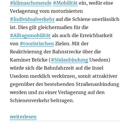
#klimaschonende
#Mobilität
ein, wofür eine
Verlagerung vom motorisierten
#Individualverkehr
auf die Schiene unerlässlich
ist. Dies gilt gleichermaßen für die
#Alltagsmobilität
als auch die Erreichbarkeit
von
#touristischen
Zielen. Mit der
Reaktivierung der Bahnstrecke über die
Karniner Brücke (
#Südanbindung
Usedom)
würde sich die Bahnfahrzeit auf die Insel
Usedom merklich verkürzen, somit attraktiver
gegenüber der bestehenden Straßenanbindung
werden und zu einer Verlagerung auf den
Schienenverkehr beitragen.
„Bahnverkehr: Berlin Usedom in zwei Stunden, aus
weiterlesen