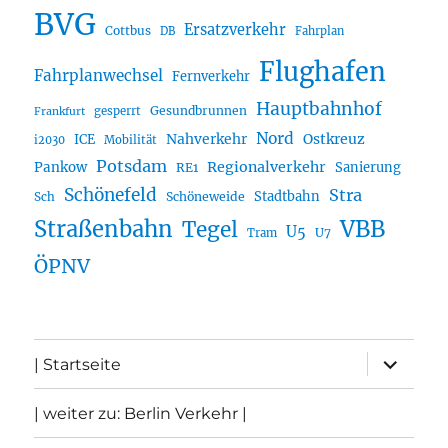
BVG
Ersatzverkehr
Cottbus
DB
Fahrplan
Flughafen
Fahrplanwechsel
Fernverkehr
Hauptbahnhof
Gesundbrunnen
gesperrt
Frankfurt
Nord
Nahverkehr
Ostkreuz
ICE
i2030
Mobilität
Potsdam
Regionalverkehr
Pankow
Sanierung
RE1
Schönefeld
Stra
Stadtbahn
Sch
Schöneweide
Straßenbahn
VBB
Tegel
U5
U7
Tram
ÖPNV
Unterme
| Startseite
öffnen
| weiter zu: Berlin Verkehr |