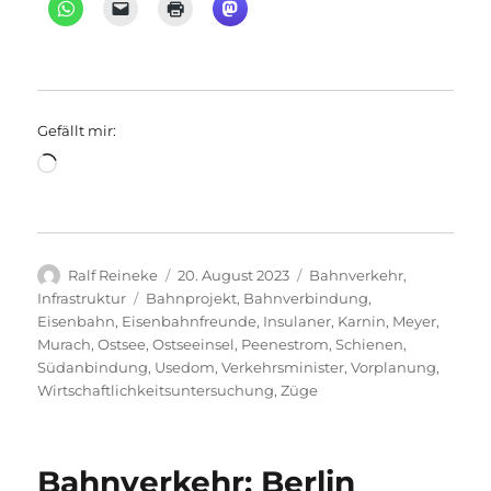
Gefällt mir:
Wird
geladen …
Autor
Veröffentlicht
Kategorien
Ralf Reineke
20. August 2023
Bahnverkehr
,
am
Schlagwörter
Infrastruktur
Bahnprojekt
,
Bahnverbindung
,
Eisenbahn
,
Eisenbahnfreunde
,
Insulaner
,
Karnin
,
Meyer
,
Murach
,
Ostsee
,
Ostseeinsel
,
Peenestrom
,
Schienen
,
Südanbindung
,
Usedom
,
Verkehrsminister
,
Vorplanung
,
Wirtschaftlichkeitsuntersuchung
,
Züge
Bahnverkehr: Berlin