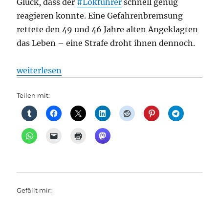
Glück, dass der
#Lokführer
schnell genug
reagieren konnte. Eine Gefahrenbremsung
rettete den 49 und 46 Jahre alten Angeklagten
das Leben – eine Strafe droht ihnen dennoch.
„Bahnverkehr: Gefahr am Bahnhof: Wie verhält man s
weiterlesen
Teilen mit:
Gefällt mir: