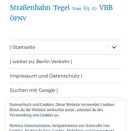
Straßenbahn
VBB
Tegel
U5
U7
Tram
ÖPNV
Unterme
| Startseite
öffnen
| weiter zu: Berlin Verkehr |
Impressum und Datenschutz |
Suchen mit Google |
Themen
Datenschutz und Cookies: Diese Website verwendet Cookies.
Wenn du die Website weiterhin nutzt, stimmst du der
Verwendung von Cookies zu.
Archiv
Weitere Informationen, beispielsweise zur Kontrolle von
Cookies, findest du hier:
Cookie-Richtlinie und Datenschutz