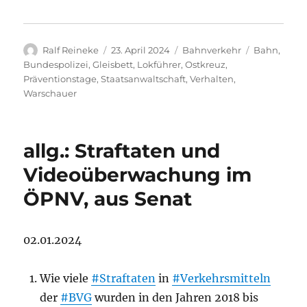
Autor
Veröffentlicht
Kategorien
Schlagwört
Ralf Reineke
23. April 2024
Bahnverkehr
Bahn
,
am
Bundespolizei
,
Gleisbett
,
Lokführer
,
Ostkreuz
,
Präventionstage
,
Staatsanwaltschaft
,
Verhalten
,
Warschauer
allg.: Straftaten und
Videoüberwachung im
ÖPNV, aus Senat
02.01.2024
Wie viele
#Straftaten
in
#Verkehrsmitteln
der
#BVG
wurden in den Jahren 2018 bis