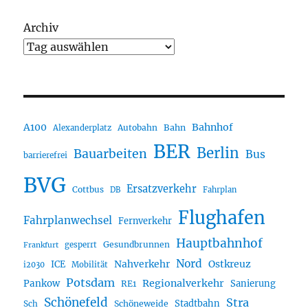
Archiv
A100
Bahnhof
Autobahn
Bahn
Alexanderplatz
BER
Berlin
Bauarbeiten
Bus
barrierefrei
BVG
Ersatzverkehr
Cottbus
DB
Fahrplan
Flughafen
Fahrplanwechsel
Fernverkehr
Hauptbahnhof
Gesundbrunnen
gesperrt
Frankfurt
Nord
Nahverkehr
Ostkreuz
ICE
i2030
Mobilität
Potsdam
Regionalverkehr
Pankow
Sanierung
RE1
Schönefeld
Stra
Stadtbahn
Sch
Schöneweide