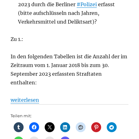
2023 durch die Berliner
#Polizei
erfasst
(bitte aufschlüsseln nach Jahren,
Verkehrsmittel und Deliktsart)?
Zu 1.:
In den folgenden Tabellen ist die Anzahl der im
Zeitraum vom 1. Januar 2018 bis zum 30.
September 2023 erfassten Straftaten
enthalten:
„allg.: Straftaten und Videoüberwachung im ÖPNV, 
weiterlesen
Teilen mit: