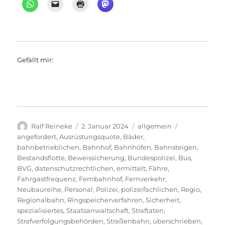
Gefällt mir:
Autor
Veröffentlicht
Kategorien
Schlagwörter
Ralf Reineke
2. Januar 2024
allgemein
am
angefordert
,
Ausrüstungsquote
,
Bäder
,
bahnbetrieblichen
,
Bahnhof
,
Bahnhöfen
,
Bahnsteigen
,
Bestandsflotte
,
Beweissicherung
,
Bundespolizei
,
Bus
,
BVG
,
datenschutzrechtlichen
,
ermittelt
,
Fähre
,
Fahrgastfrequenz
,
Fernbahnhof
,
Fernverkehr
,
Neubaureihe
,
Personal
,
Polizei
,
polizeifachlichen
,
Regio
,
Regionalbahn
,
Ringspeicherverfahren
,
Sicherheit
,
spezialisiertes
,
Staatsanwaltschaft
,
Straftaten
,
Strafverfolgungsbehörden
,
Straßenbahn
,
überschrieben
,