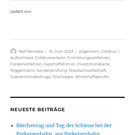
Gefällt mir:
Autor
Veröffentlicht
Kategorien
Schlag
Ralf Reineke
16. Juni 2023
allgemein
,
Cottbus
am
Aufsichtsrat
,
Cottbusverkehr
,
Ermittlungsverfahren
,
Förderverfahren
,
Geschäftsführer
,
Investitionsbank
,
Niggemann
,
Sonderprüfung
,
Staatsanwaltschaft
,
Subventionsbetrugs
,
Tzschoppe
,
Wirtschaftsprüfer
NEUESTE BEITRÄGE
Bärchentag und Tag der Schiene bei der
Parkeisenbahn, aus Parkeisenbahn