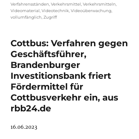
Verfahrensständen
,
Verkehrsmittel
,
Verkehrsmitteln
,
Videomaterial
,
Videotechnik
,
Videoüberwachung
,
vollumfänglich
,
Zugriff
Cottbus: Verfahren gegen
Geschäftsführer,
Brandenburger
Investitionsbank friert
Fördermittel für
Cottbusverkehr ein, aus
rbb24.de
16.06.2023