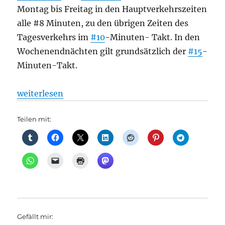
Montag bis Freitag in den Hauptverkehrszeiten
alle #8 Minuten, zu den übrigen Zeiten des
Tagesverkehrs im
#10
-Minuten- Takt. In den
Wochenendnächten gilt grundsätzlich der
#15
-
Minuten-Takt.
„Ruhleben und die BVG – eine endlose Geschichte?,
weiterlesen
Teilen mit:
Gefällt mir: