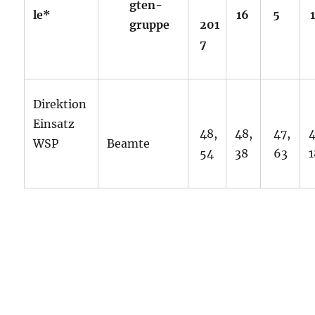
gten-
le*
16
5
gruppe
201
7
Direktion
Einsatz
48,
48,
47,
4
WSP
Beamte
54
38
63
1