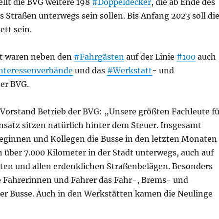
ellt die BVG weitere 198
#Doppeldecker
, die ab Ende des
ns Straßen unterwegs sein sollen. Bis Anfang 2023 soll di
tt sein.
gt waren neben den
#Fahrgästen
auf der Linie
#100
auch
nteressenverbände
und das
#Werkstatt
- und
er BVG.
 Vorstand Betrieb der BVG: „Unsere größten Fachleute fü
nsatz sitzen natürlich hinter dem Steuer. Insgesamt
eginnen und Kollegen die Busse in den letzten Monaten
n über 7.000 Kilometer in der Stadt unterwegs, auch auf
ten und allen erdenklichen Straßenbelägen. Besonders
e Fahrerinnen und Fahrer das Fahr-, Brems- und
er Busse. Auch in den Werkstätten kamen die Neulinge