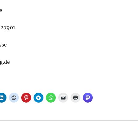
e
-27901
sse
g.de