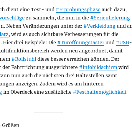
ich dient eine Test- und
#Erprobungsphase
auch dazu,
vorschläge
zu sammeln, die nun in die
#Serienlieferung
en. Neben Veränderungen unter der
#Verkleidung
und a
latz
, wird es auch sichtbare Verbesserungen für die
 Hier drei Beispiele: Die
#Türöffnungstaster
und
#USB
-
ultifunktionsbereich werden neu angeordnet, damit
einem
#Rollstuhl
diese besser erreichen können. Der
 der Fahrtrichtung ausgerichtete
#Infobildschirm
wird
kann nun auch die nächsten drei Haltestellen samt
ungen anzeigen. Zudem wird es am hinteren
g
im Oberdeck eine zusätzliche
#Festhaltemöglichkeit
n Grüßen