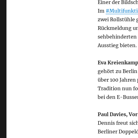
Einer der Bildsc
Im
#Multifunkti
zwei Rollstühle 
Rückmeldung und
sehbehinderten 
Ausstieg bieten.
Eva Kreienkamp,
gehört zu Berli
über 100 Jahren 
Tradition nun f
bei den E-Busse
Paul Davies, Vo
Dennis freut sic
Berliner Doppeld