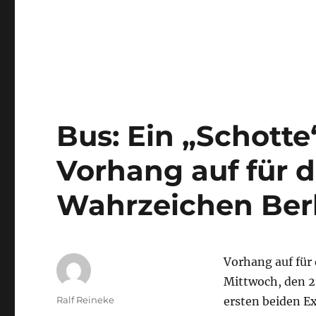
Bus: Ein „Schotte“
Vorhang auf für d
Wahrzeichen Berl
Vorhang auf für
Mittwoch, den 21
Autor
Ralf Reineke
ersten beiden E