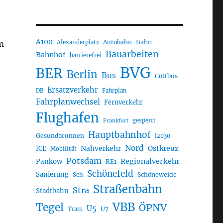
A100
Autobahn
Bahn
m
Alexanderplatz
Bauarbeiten
Bahnhof
barrierefrei
BVG
BER
Berlin
Bus
Cottbus
Ersatzverkehr
DB
Fahrplan
Fahrplanwechsel
Fernverkehr
Flughafen
gesperrt
Frankfurt
Hauptbahnhof
Gesundbrunnen
i2030
Nord
Nahverkehr
Ostkreuz
ICE
Mobilität
Potsdam
Regionalverkehr
Pankow
RE1
Schönefeld
Sanierung
Sch
Schöneweide
Straßenbahn
Stra
Stadtbahn
VBB
Tegel
ÖPNV
U5
U7
Tram