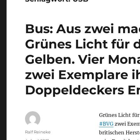
Bus: Aus zwei m
Grünes Licht für
Gelben. Vier Mon
zwei Exemplare i
Doppeldeckers En
Grünes Licht fü
#BVG
zwei Exem
Autor
Ralf Reineke
britischen Herst