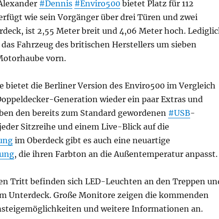
 Alexander
#Dennis
#Enviro500
bietet Platz für 112
erfügt wie sein Vorgänger über drei Türen und zwei
deck, ist 2,55 Meter breit und 4,06 Meter hoch. Ledigli
 das Fahrzeug des britischen Herstellers um sieben
Motorhaube vorn.
e bietet die Berliner Version des Enviro500 im Vergleich
Doppeldecker-Generation wieder ein paar Extras und
ben den bereits zum Standard gewordenen
#USB
-
eder Sitzreihe und einem Live-Blick auf die
ung
im Oberdeck gibt es auch eine neuartige
tung
, die ihren Farbton an die Außentemperatur anpasst.
ren Tritt befinden sich LED-Leuchten an den Treppen un
 im Unterdeck. Große Monitore zeigen die kommenden
msteigemöglichkeiten und weitere Informationen an.