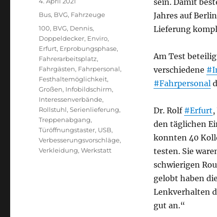
Veröffentlicht
4. April 2021
sein. Damit best
am
Kategorien
Bus
,
BVG
,
Fahrzeuge
Jahres auf Berli
Schlagwörter
100
,
BVG
,
Dennis
,
Lieferung komple
Doppeldecker
,
Enviro
,
Erfurt
,
Erprobungsphase
,
Am Test beteili
Fahrerarbeitsplatz
,
Fahrgästen
,
Fahrpersonal
,
verschiedene
#I
Festhaltemöglichkeit
,
#Fahrpersonal
d
Großen
,
Infobildschirm
,
Interessenverbände
,
Rollstuhl
,
Serienlieferung
,
Dr. Rolf
#Erfurt
,
Treppenabgang
,
den täglichen Ei
Türöffnungstaster
,
USB
,
konnten 40 Koll
Verbesserungsvorschläge
,
Verkleidung
,
Werkstatt
testen. Sie ware
schwierigen Rou
gelobt haben di
Lenkverhalten d
gut an.“