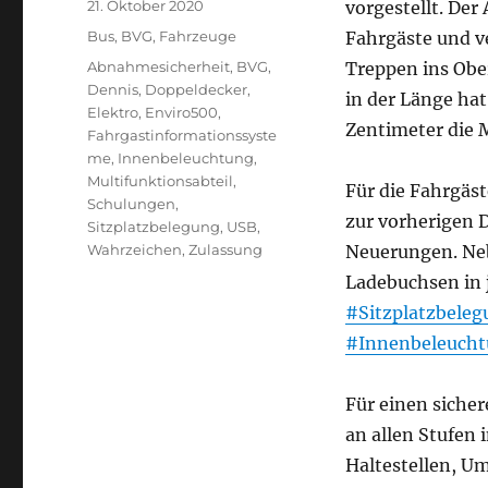
Veröffentlicht
21. Oktober 2020
vorgestellt. Der
am
Kategorien
Bus
,
BVG
,
Fahrzeuge
Fahrgäste und v
Schlagwörter
Abnahmesicherheit
,
BVG
,
Treppen ins Ober
Dennis
,
Doppeldecker
,
in der Länge hat
Elektro
,
Enviro500
,
Zentimeter die 
Fahrgastinformationssyste
me
,
Innenbeleuchtung
,
Multifunktionsabteil
,
Für die Fahrgäst
Schulungen
,
zur vorherigen 
Sitzplatzbelegung
,
USB
,
Wahrzeichen
,
Zulassung
Neuerungen. Ne
Ladebuchsen in j
#Sitzplatzbeleg
#Innenbeleuch
Für einen siche
an allen Stufen
Haltestellen, U