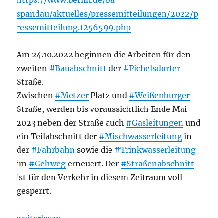
https://www.berlin.de/ba-
spandau/aktuelles/pressemitteilungen/2022/p
ressemitteilung.1256599.php
Am 24.10.2022 beginnen die Arbeiten für den
zweiten
#Bauabschnitt
der
#Pichelsdorfer
Straße.
Zwischen
#Metzer
Platz und
#Weißenburger
Straße, werden bis voraussichtlich Ende Mai
2023 neben der Straße auch
#Gasleitungen
und
ein Teilabschnitt der
#Mischwasserleitung
in
der
#Fahrbahn
sowie die
#Trinkwasserleitung
im
#Gehweg
erneuert. Der
#Straßenabschnitt
ist für den Verkehr in diesem Zeitraum voll
gesperrt.
„Straßenverkehr: Aufwertung der Pichelsdorfer Stra