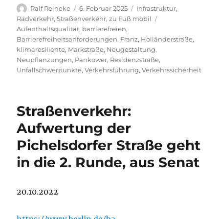
Autor
Veröffentlicht
Kategorien
Ralf Reineke
6. Februar 2025
Infrastruktur
,
am
Schlagwörter
Radverkehr
,
Straßenverkehr
,
zu Fuß mobil
Aufenthaltsqualität
,
barrierefreien
,
Barrierefreiheitsanforderungen
,
Franz
,
Holländerstraße
,
klimaresiliente
,
Markstraße
,
Neugestaltung
,
Neupflanzungen
,
Pankower
,
Residenzstraße
,
Unfallschwerpunkte
,
Verkehrsführung
,
Verkehrssicherheit
Straßenverkehr:
Aufwertung der
Pichelsdorfer Straße geht
in die 2. Runde, aus Senat
20.10.2022