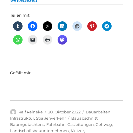
weiterlesen
Teilen mit:
Gefällt mir:
Autor
Veröffentlicht
Kategorien
Ralf Reineke
20. Oktober 2022
Bauarbeiten
,
am
Schlagwörter
Infrastruktur
,
Straßenverkehr
Bauabschnitt
,
Baumgutachtens
,
Fahrbahn
,
Gasleitungen
,
Gehweg
,
Landschaftsbauunternehmen
,
Metzer
,