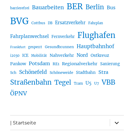
BER
Berlin
Bauarbeiten
Bus
barrierefrei
BVG
Ersatzverkehr
Cottbus
DB
Fahrplan
Flughafen
Fahrplanwechsel
Fernverkehr
Hauptbahnhof
Gesundbrunnen
gesperrt
Frankfurt
Nord
Nahverkehr
Ostkreuz
ICE
i2030
Mobilität
Potsdam
Regionalverkehr
Pankow
Sanierung
RE1
Schönefeld
Stra
Stadtbahn
Sch
Schöneweide
Straßenbahn
VBB
Tegel
U5
U7
Tram
ÖPNV
Unterme
| Startseite
öffnen