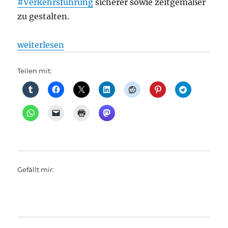
#Verkehrsführung
sicherer sowie zeitgemäßer
zu gestalten.
„Modernisierung in Reinickendorf: Baustart am Fr
weiterlesen
Teilen mit:
Gefällt mir: