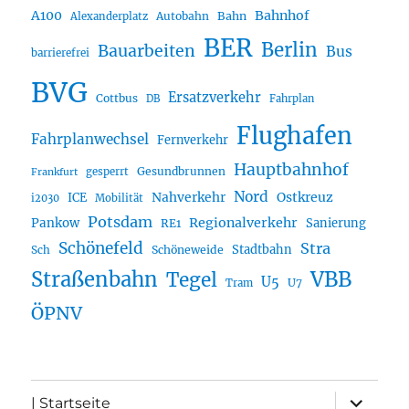
A100
Bahnhof
Autobahn
Bahn
Alexanderplatz
BER
Berlin
Bauarbeiten
Bus
barrierefrei
BVG
Ersatzverkehr
Cottbus
DB
Fahrplan
Flughafen
Fahrplanwechsel
Fernverkehr
Hauptbahnhof
Gesundbrunnen
gesperrt
Frankfurt
Nord
Nahverkehr
Ostkreuz
ICE
i2030
Mobilität
Potsdam
Regionalverkehr
Pankow
Sanierung
RE1
Schönefeld
Stra
Stadtbahn
Sch
Schöneweide
Straßenbahn
VBB
Tegel
U5
U7
Tram
ÖPNV
Unterme
| Startseite