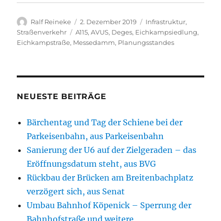
Autor
Veröffentlicht
Kategorien
Ralf Reineke
2. Dezember 2019
Infrastruktur
,
am
Schlagwörter
Straßenverkehr
A115
,
AVUS
,
Deges
,
Eichkampsiedlung
,
Eichkampstraße
,
Messedamm
,
Planungsstandes
NEUESTE BEITRÄGE
Bärchentag und Tag der Schiene bei der
Parkeisenbahn, aus Parkeisenbahn
Sanierung der U6 auf der Zielgeraden – das
Eröffnungsdatum steht, aus BVG
Rückbau der Brücken am Breitenbachplatz
verzögert sich, aus Senat
Umbau Bahnhof Köpenick – Sperrung der
Bahnhofstraße und weitere