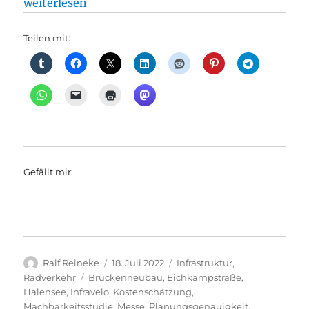
„Radverkehr: Kosten für Radschnellweg durch Grune
weiterlesen
Teilen mit:
Gefällt mir:
Autor
Veröffentlicht
Kategorien
Ralf Reineke
18. Juli 2022
Infrastruktur
,
am
Schlagwörter
Radverkehr
Brückenneubau
,
Eichkampstraße
,
Halensee
,
Infravelo
,
Kostenschätzung
,
Machbarkeitsstudie
,
Messe
,
Planungsgenauigkeit
,