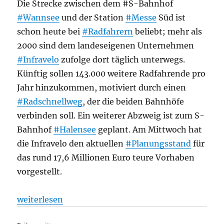
Die Strecke zwischen dem #S-Bahnhof
#Wannsee
und der Station
#Messe
Süd ist
schon heute bei
#Radfahrern
beliebt; mehr als
2000 sind dem landeseigenen Unternehmen
#Infravelo
zufolge dort täglich unterwegs.
Künftig sollen 143.000 weitere Radfahrende pro
Jahr hinzukommen, motiviert durch einen
#Radschnellweg
, der die beiden Bahnhöfe
verbinden soll. Ein weiterer Abzweig ist zum S-
Bahnhof
#Halensee
geplant. Am Mittwoch hat
die Infravelo den aktuellen
#Planungsstand
für
das rund 17,6 Millionen Euro teure Vorhaben
vorgestellt.
„Radverkehr: Radschnellweg durch den Grunewald – 
weiterlesen