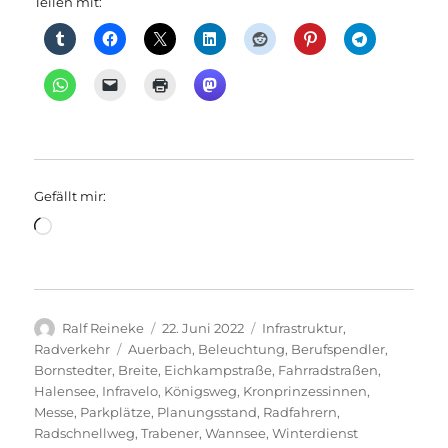
Teilen mit:
Gefällt mir:
Wird
geladen …
Autor
Veröffentlicht
Kategorien
Ralf Reineke
22. Juni 2022
Infrastruktur
,
am
Schlagwörter
Radverkehr
Auerbach
,
Beleuchtung
,
Berufspendler
,
Bornstedter
,
Breite
,
Eichkampstraße
,
Fahrradstraßen
,
Halensee
,
Infravelo
,
Königsweg
,
Kronprinzessinnen
,
Messe
,
Parkplätze
,
Planungsstand
,
Radfahrern
,
Radschnellweg
,
Trabener
,
Wannsee
,
Winterdienst