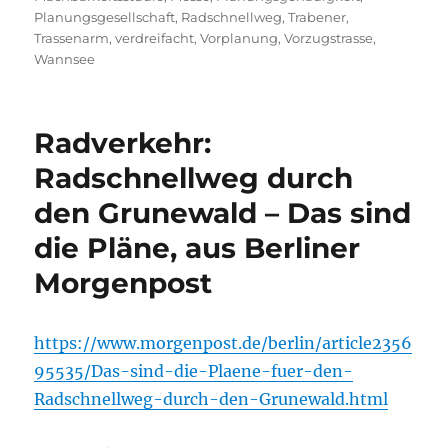
Planungsgesellschaft
,
Radschnellweg
,
Trabener
,
Trassenarm
,
verdreifacht
,
Vorplanung
,
Vorzugstrasse
,
Wannsee
Radverkehr:
Radschnellweg durch
den Grunewald – Das sind
die Pläne, aus Berliner
Morgenpost
https://www.morgenpost.de/berlin/article2356
95535/Das-sind-die-Plaene-fuer-den-
Radschnellweg-durch-den-Grunewald.html