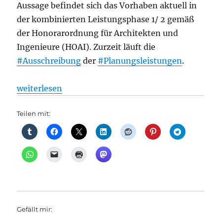
Aussage befindet sich das Vorhaben aktuell in
der kombinierten Leistungsphase 1/ 2 gemäß
der Honorarordnung für Architekten und
Ingenieure (HOAI). Zurzeit läuft die
#Ausschreibung
der
#Planungsleistungen
.
„Turmbahnhof Karower Kreuz, aus Senat“
weiterlesen
Teilen mit:
Gefällt mir: