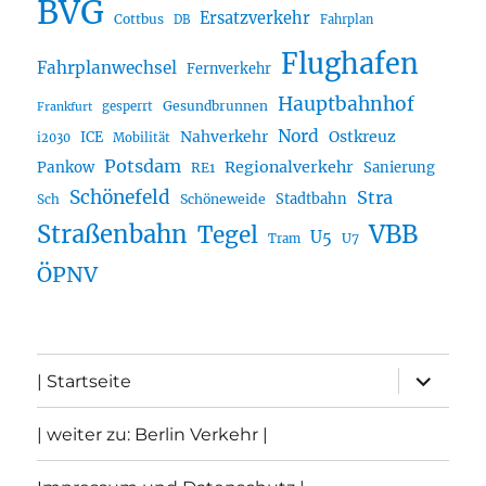
BVG
Ersatzverkehr
Cottbus
DB
Fahrplan
Flughafen
Fahrplanwechsel
Fernverkehr
Hauptbahnhof
Gesundbrunnen
gesperrt
Frankfurt
Nord
Nahverkehr
Ostkreuz
ICE
i2030
Mobilität
Potsdam
Regionalverkehr
Pankow
Sanierung
RE1
Schönefeld
Stra
Stadtbahn
Sch
Schöneweide
Straßenbahn
VBB
Tegel
U5
U7
Tram
ÖPNV
Unterme
| Startseite
öffnen
| weiter zu: Berlin Verkehr |