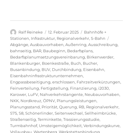
Autor
Veröffentlicht
Kategorien
Ralf Reineke
12. Februar 2025
Bahnhöfe +
am
Schlagwört
Stationen
,
Infrastruktur
,
Regionalverkehr
,
S-Bahn
Abgänge
,
Ausbauvorhaben
,
Außenring
,
Ausschreibung
,
bahnseitig
,
BAR
,
Baubeginn
,
Bedarfsplans
,
Bedarfsplanumsetzungsvereinbarung
,
Birkenwerder
,
Blankenburger
,
Boenkestraße
,
Buch
,
Bucher
,
Busanbindung
,
BUV
,
Durchbindung
,
Eisenbahn
,
Eisenbahninfrastrukturunternehmen
,
Engpassbeseitigung
,
erschlossen
,
Fahrzeitverkürzungen
,
Feinverteilung
,
Fertigstellung
,
Finanzierung
,
i2030
,
Karower
,
LuFV
,
Nahverkehrstangente
,
Neubauvorhaben
,
NKK
,
Nordkreuz
,
ÖPNV
,
Planungsleistungen
,
Planungsstand
,
Priorität
,
Querung
,
RB
,
Regionalverkehr
,
S75
,
S8
,
Schönerlinder
,
Seitenwechsel
,
Sellheimbrücke
,
Straßenseitig
,
Terminkette
,
Trassierungsstudie
,
Turmbahnhof
,
Umsteigemöglichkeit
,
Verbindungskurve
,
Vollausbau
,
Wartenberg
,
Werkstattanbindung