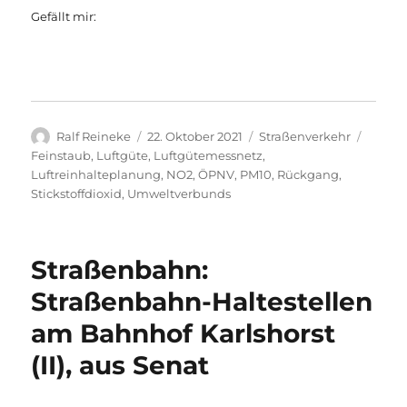
Gefällt mir:
Autor
Veröffentlicht
Kategorien
Schlag
Ralf Reineke
22. Oktober 2021
Straßenverkehr
am
Feinstaub
,
Luftgüte
,
Luftgütemessnetz
,
Luftreinhalteplanung
,
NO2
,
ÖPNV
,
PM10
,
Rückgang
,
Stickstoffdioxid
,
Umweltverbunds
Straßenbahn:
Straßenbahn-Haltestellen
am Bahnhof Karlshorst
(II), aus Senat