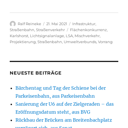
Autor
Veröffentlicht
Kategorien
Ralf Reineke
21. Mai 2021
Infrastruktur
,
am
Schlagwörter
Straßenbahn
,
Straßenverkehr
Flächenkonkurrenz
,
Karlshorst
,
Lichtsignalanlage
,
LSA
,
Mischverkehr
,
Projektierung
,
Straßenbahn
,
Umweltverbunds
,
Vorrang
NEUESTE BEITRÄGE
Bärchentag und Tag der Schiene bei der
Parkeisenbahn, aus Parkeisenbahn
Sanierung der U6 auf der Zielgeraden – das
Eröffnungsdatum steht, aus BVG
Rückbau der Brücken am Breitenbachplatz