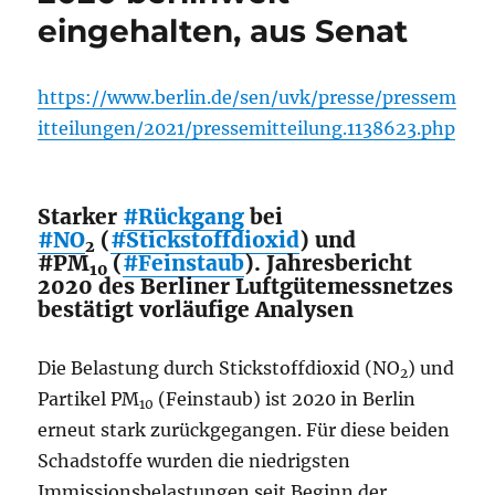
eingehalten, aus Senat
https://www.berlin.de/sen/uvk/presse/pressem
itteilungen/2021/pressemitteilung.1138623.php
Starker
#Rückgang
bei
#NO
(
#Stickstoffdioxid
) und
2
#PM
(
#Feinstaub
). Jahresbericht
10
2020 des Berliner Luftgütemessnetzes
bestätigt vorläufige Analysen
Die Belastung durch Stickstoffdioxid (NO
) und
2
Partikel PM
(Feinstaub) ist 2020 in Berlin
10
erneut stark zurückgegangen. Für diese beiden
Schadstoffe wurden die niedrigsten
Immissionsbelastungen seit Beginn der