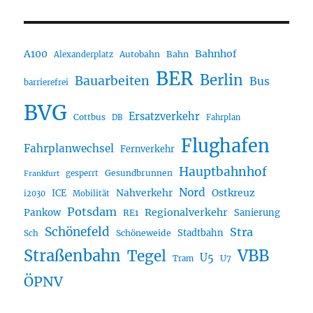
A100
Bahnhof
Autobahn
Bahn
Alexanderplatz
BER
Berlin
Bauarbeiten
Bus
barrierefrei
BVG
Ersatzverkehr
Cottbus
DB
Fahrplan
Flughafen
Fahrplanwechsel
Fernverkehr
Hauptbahnhof
Gesundbrunnen
gesperrt
Frankfurt
Nord
Nahverkehr
Ostkreuz
ICE
i2030
Mobilität
Potsdam
Regionalverkehr
Pankow
Sanierung
RE1
Schönefeld
Stra
Stadtbahn
Sch
Schöneweide
Straßenbahn
VBB
Tegel
U5
U7
Tram
ÖPNV