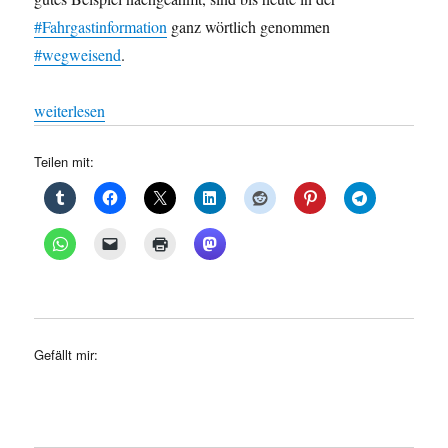
#Fahrgastinformation
ganz wörtlich genommen
#wegweisend
.
„BVG: Gelbe Seiten, aus BVG“
weiterlesen
Teilen mit:
Gefällt mir: