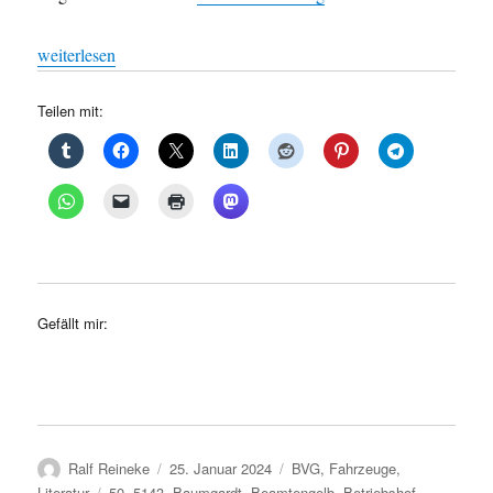
„BVG: Alles muss man gelber machen, Vor 30 Jahren rollte die e
weiterlesen
Teilen mit:
Gefällt mir:
Autor
Veröffentlicht
Kategorien
Ralf Reineke
25. Januar 2024
BVG
,
Fahrzeuge
,
am
Schlagwörter
Literatur
50
,
5143
,
Baumgardt
,
Beamtengelb
,
Betriebshof
,