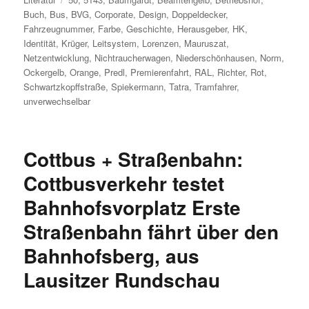
Buch
,
Bus
,
BVG
,
Corporate
,
Design
,
Doppeldecker
,
Fahrzeugnummer
,
Farbe
,
Geschichte
,
Herausgeber
,
HK
,
Identität
,
Krüger
,
Leitsystem
,
Lorenzen
,
Mauruszat
,
Netzentwicklung
,
Nichtraucherwagen
,
Niederschönhausen
,
Norm
,
Ockergelb
,
Orange
,
Predl
,
Premierenfahrt
,
RAL
,
Richter
,
Rot
,
Schwartzkopffstraße
,
Spiekermann
,
Tatra
,
Tramfahrer
,
unverwechselbar
Cottbus + Straßenbahn:
Cottbusverkehr testet
Bahnhofsvorplatz Erste
Straßenbahn fährt über den
Bahnhofsberg, aus
Lausitzer Rundschau