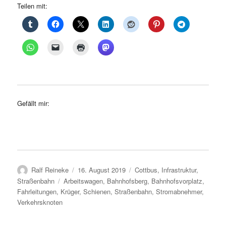
Teilen mit:
Gefällt mir:
Autor
Veröffentlicht
Kategorien
Ralf Reineke
16. August 2019
Cottbus
,
Infrastruktur
,
am
Schlagwörter
Straßenbahn
Arbeitswagen
,
Bahnhofsberg
,
Bahnhofsvorplatz
,
Fahrleitungen
,
Krüger
,
Schienen
,
Straßenbahn
,
Stromabnehmer
,
Verkehrsknoten