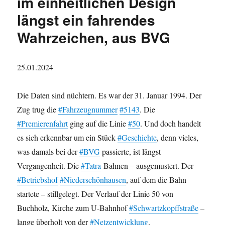
im einheitlichen Design
längst ein fahrendes
Wahrzeichen, aus BVG
25.01.2024
Die Daten sind nüchtern. Es war der 31. Januar 1994. Der
Zug trug die
#Fahrzeugnummer
#5143
. Die
#Premierenfahrt
ging auf die Linie
#50
. Und doch handelt
es sich erkennbar um ein Stück
#Geschichte
, denn vieles,
was damals bei der
#BVG
passierte, ist längst
Vergangenheit. Die
#Tatra
-Bahnen – ausgemustert. Der
#Betriebshof
#Niederschönhausen
, auf dem die Bahn
startete – stillgelegt. Der Verlauf der Linie 50 von
Buchholz, Kirche zum U-Bahnhof
#Schwartzkopffstraße
–
lange überholt von der
#Netzentwicklung
.