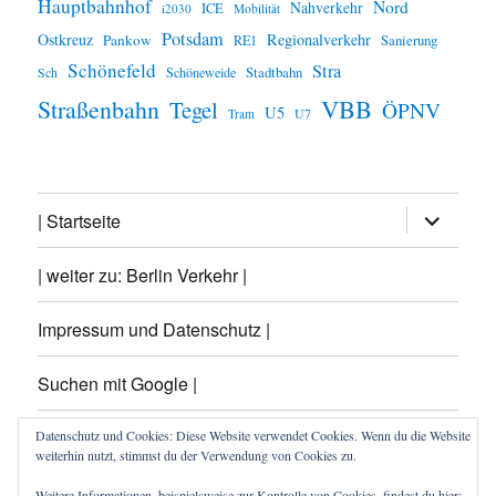
Hauptbahnhof
Nord
Nahverkehr
ICE
i2030
Mobilität
Potsdam
Ostkreuz
Regionalverkehr
Pankow
Sanierung
RE1
Schönefeld
Stra
Stadtbahn
Schöneweide
Sch
VBB
Straßenbahn
Tegel
ÖPNV
U5
U7
Tram
Untermen
| Startseite
öffnen
| weiter zu: Berlin Verkehr |
Impressum und Datenschutz |
Suchen mit Google |
Themen
Datenschutz und Cookies: Diese Website verwendet Cookies. Wenn du die Website
weiterhin nutzt, stimmst du der Verwendung von Cookies zu.
Archiv
Weitere Informationen, beispielsweise zur Kontrolle von Cookies, findest du hier: