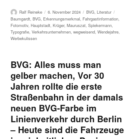
Autor
Veröffentlicht
Kategorien
Schlagwörte
Ralf Reineke
6. November 2024
BVG
,
Literatur
am
Baumgardt
,
BVG
,
Erkennungsmerkmal
,
Fahrgastinformation
,
Fotomotiv
,
Hauptstadt
,
Krüger
,
Mauruszat
,
Spiekermann
,
Typografie
,
Verkehrsunternehmen
,
wegweisend
,
Wendejahre
,
Werbekulissen
BVG: Alles muss man
gelber machen, Vor 30
Jahren rollte die erste
Straßenbahn in der damals
neuen BVG-Farbe im
Linienverkehr durch Berlin
– Heute sind die Fahrzeuge