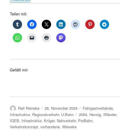
Teilen mit:
Gefällt mir:
Autor
Veröffentlicht
Kategorien
Ralf Reineke
28. November 2024
Fahrgastverbände
,
am
Schlagwörter
Infrastruktur
,
Regionalverkehr
,
U-Bahn
2064
,
Hennig
,
Iffländer
,
IGEB
,
Infrastruktur
,
Krüger
,
Nahverkehr
,
ProBahn
,
Verkehrskonzept
,
vorhandene
,
Wieseke