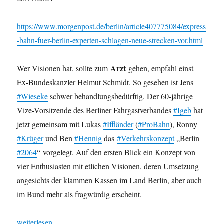
https://www.morgenpost.de/berlin/article407775084/express
-bahn-fuer-berlin-experten-schlagen-neue-strecken-vor.html
Arzt
Wer Visionen hat, sollte zum
gehen, empfahl einst
Ex-Bundeskanzler Helmut Schmidt. So gesehen ist Jens
#Wieseke
schwer behandlungsbedürftig. Der 60-jährige
Vize-Vorsitzende des Berliner Fahrgastverbandes
#Igeb
hat
jetzt gemeinsam mit Lukas
#Iffländer
(
#ProBahn
), Ronny
#Krüger
und Ben
#Hennig
das
#Verkehrskonzept
„Berlin
#2064
“ vorgelegt. Auf den ersten Blick ein Konzept von
vier Enthusiasten mit etlichen Visionen, deren Umsetzung
angesichts der klammen Kassen im Land Berlin, aber auch
im Bund mehr als fragwürdig erscheint.
„Express-Bahn für Berlin? Experten schlagen neue Strecken vor,
weiterlesen