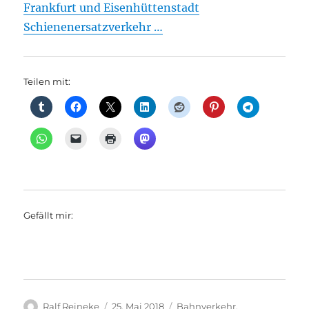
Frankfurt und Eisenhüttenstadt
Schienenersatzverkehr …
Teilen mit:
Gefällt mir:
Autor
Veröffentlicht
Kategorien
Ralf Reineke
25. Mai 2018
Bahnverkehr
,