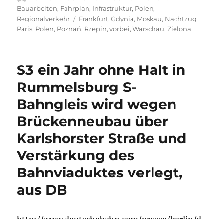
am
Bauarbeiten
,
Fahrplan
,
Infrastruktur
,
Polen
,
Schlagwörter
Regionalverkehr
Frankfurt
,
Gdynia
,
Moskau
,
Nachtzug
,
Paris
,
Polen
,
Poznań
,
Rzepin
,
vorbei
,
Warschau
,
Zielona
S3 ein Jahr ohne Halt in
Rummelsburg S-
Bahngleis wird wegen
Brückenneubau über
Karlshorster Straße und
Verstärkung des
Bahnviaduktes verlegt,
aus DB