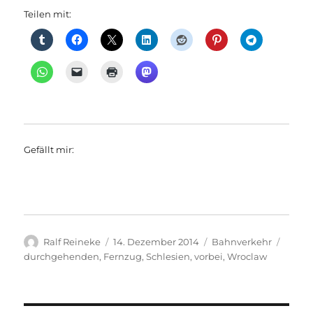
Teilen mit:
Gefällt mir:
Autor
Veröffentlicht
Kategorien
Schla
Ralf Reineke
14. Dezember 2014
Bahnverkehr
am
durchgehenden
,
Fernzug
,
Schlesien
,
vorbei
,
Wroclaw