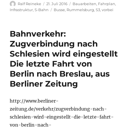
Autor
Veröffentlicht
Kategorien
Ralf Reineke
21. Juli 2016
Bauarbeiten
,
Fahrplan
,
am
Schlagwörter
Infrastruktur
,
S-Bahn
Busse
,
Rummelsburg
,
S3
,
vorbei
Bahnverkehr:
Zugverbindung nach
Schlesien wird eingestellt
Die letzte Fahrt von
Berlin nach Breslau, aus
Berliner Zeitung
http://www.berliner-
zeitung.de/verkehr/zugverbindung-nach-
schlesien-wird-eingestellt-die-letzte-fahrt-
von-berlin-nach-