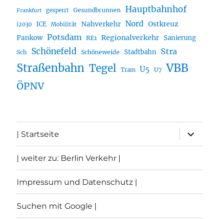
Hauptbahnhof
Gesundbrunnen
gesperrt
Frankfurt
Nord
Nahverkehr
Ostkreuz
ICE
i2030
Mobilität
Potsdam
Regionalverkehr
Pankow
Sanierung
RE1
Schönefeld
Stra
Stadtbahn
Sch
Schöneweide
Straßenbahn
VBB
Tegel
U5
U7
Tram
ÖPNV
Unterme
| Startseite
öffnen
| weiter zu: Berlin Verkehr |
Impressum und Datenschutz |
Suchen mit Google |