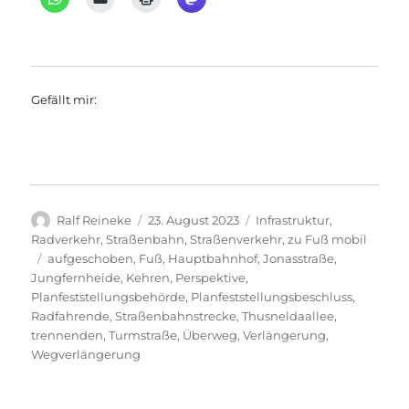
Gefällt mir:
Autor
Veröffentlicht
Kategorien
Ralf Reineke
23. August 2023
Infrastruktur
,
am
Radverkehr
,
Straßenbahn
,
Straßenverkehr
,
zu Fuß mobil
Schlagwörter
aufgeschoben
,
Fuß
,
Hauptbahnhof
,
Jonasstraße
,
Jungfernheide
,
Kehren
,
Perspektive
,
Planfeststellungsbehörde
,
Planfeststellungsbeschluss
,
Radfahrende
,
Straßenbahnstrecke
,
Thusneldaallee
,
trennenden
,
Turmstraße
,
Überweg
,
Verlängerung
,
Wegverlängerung