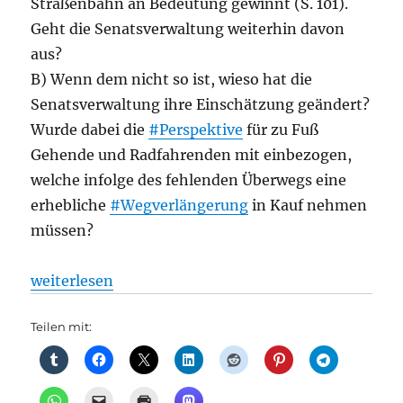
Straßenbahn an Bedeutung gewinnt (S. 101).
Geht die Senatsverwaltung weiterhin davon
aus?
B) Wenn dem nicht so ist, wieso hat die
Senatsverwaltung ihre Einschätzung geändert?
Wurde dabei die
#Perspektive
für zu Fuß
Gehende und Radfahrenden mit einbezogen,
welche infolge des fehlenden Überwegs eine
erhebliche
#Wegverlängerung
in Kauf nehmen
müssen?
„zu Fuß mobil: M10 Verlängerung in Moabit – habe
weiterlesen
Teilen mit: