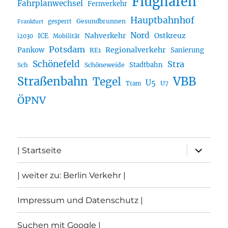
Flughafen
Fahrplanwechsel
Fernverkehr
Hauptbahnhof
Gesundbrunnen
gesperrt
Frankfurt
Nord
Nahverkehr
Ostkreuz
ICE
i2030
Mobilität
Potsdam
Regionalverkehr
Pankow
Sanierung
RE1
Schönefeld
Stra
Stadtbahn
Sch
Schöneweide
Straßenbahn
VBB
Tegel
U5
U7
Tram
ÖPNV
Unterme
| Startseite
öffnen
| weiter zu: Berlin Verkehr |
Impressum und Datenschutz |
Suchen mit Google |