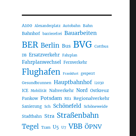
A100
Autobahn
Bahn
Alexanderplatz
Bauarbeiten
Bahnhof
barrierefrei
BVG
BER
Berlin
Bus
Cottbus
Ersatzverkehr
DB
Fahrplan
Fahrplanwechsel
Fernverkehr
Flughafen
gesperrt
Frankfurt
Hauptbahnhof
Gesundbrunnen
i2030
Nord
Nahverkehr
Ostkreuz
ICE
Mobilität
Potsdam
Regionalverkehr
Pankow
RE1
Schönefeld
Sanierung
Sch
Schöneweide
Straßenbahn
Stra
Stadtbahn
VBB
Tegel
ÖPNV
U5
U7
Tram