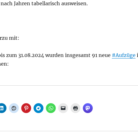
e nach Jahren tabellarisch ausweisen.
erzu mit:
 bis zum 31.08.2024 wurden insgesamt 91 neue
#Aufzüge
men:
- und U-Bahnhöfen – Einhaltung von Kriterien der Barri