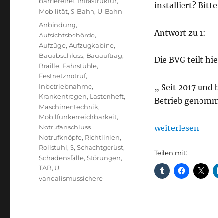
barrierefrei
,
Infrastruktur
,
installiert? Bitt
Mobilität
,
S-Bahn
,
U-Bahn
Schlagwörter
Anbindung
,
Antwort zu 1:
Aufsichtsbehörde
,
Aufzüge
,
Aufzugkabine
,
Bauabschluss
,
Bauauftrag
,
Die BVG teilt hi
Braille
,
Fahrstühle
,
Festnetznotruf
,
Inbetriebnahme
,
„ Seit 2017 und
Krankentragen
,
Lastenheft
,
Betrieb genom
Maschinentechnik
,
Mobilfunkerreichbarkeit
,
„Fahrstühle an S
Notrufanschluss
,
weiterlesen
Notrufknöpfe
,
Richtlinien
,
Rollstuhl
,
S
,
Schachtgerüst
,
Teilen mit:
Schadensfälle
,
Störungen
,
TAB
,
U
,
vandalismussichere