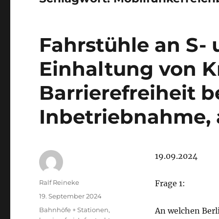
Fahrstühle an S-
Einhaltung von Kr
Barrierefreiheit b
Inbetriebnahme, 
19.09.2024
Autor
Ralf Reineke
Frage 1:
Veröffentlicht
19. September 2024
am
Kategorien
Bahnhöfe + Stationen
,
An welchen Berl