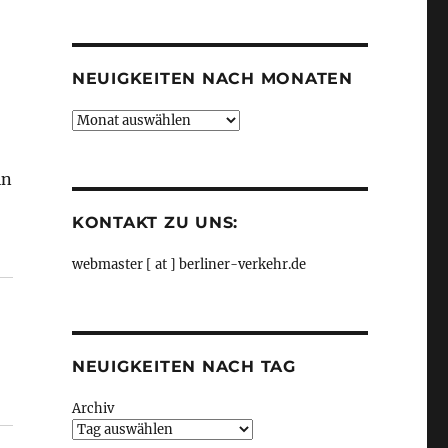
Kategorien
NEUIGKEITEN NACH MONATEN
Neuigkeiten
nach
Monaten
in
KONTAKT ZU UNS:
erefreiheit bei Installation und Inbetriebnahme, aus S
webmaster [ at ] berliner-verkehr.de
NEUIGKEITEN NACH TAG
Archiv