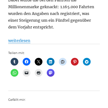
Dabei wurde die bei den Fahrten die
Millionenmarke geknackt: 1.165.000 Fahrten
wurden den Angaben nach registriert, was
einer Steigerung um ein Fünftel gegenüber
dem Vorjahr entspricht.
„Radverkehr: Nextbike und Co.: Leihräder in Berli
weiterlesen
Teilen mit:
Gefällt mir: