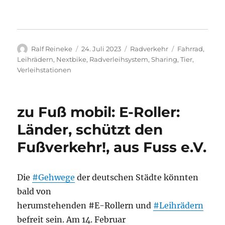
Autor
Veröffentlicht
Kategorien
Schlagwörter
Ralf Reineke
24. Juli 2023
Radverkehr
Fahrrad
,
am
Leihrädern
,
Nextbike
,
Radverleihsystem
,
Sharing
,
Tier
,
Verleihstationen
zu Fuß mobil: E-Roller:
Länder, schützt den
Fußverkehr!, aus Fuss e.V.
Die
#Gehwege
der deutschen Städte könnten
bald von
herumstehenden #E-Rollern und
#Leihrädern
befreit sein. Am 14. Februar