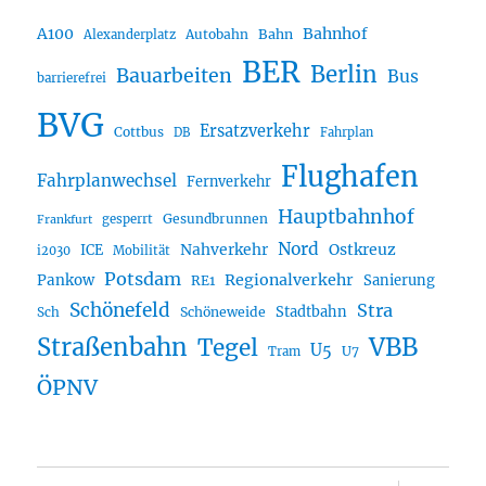
A100
Bahnhof
Autobahn
Bahn
Alexanderplatz
BER
Berlin
Bauarbeiten
Bus
barrierefrei
BVG
Ersatzverkehr
Cottbus
DB
Fahrplan
Flughafen
Fahrplanwechsel
Fernverkehr
Hauptbahnhof
Gesundbrunnen
gesperrt
Frankfurt
Nord
Nahverkehr
Ostkreuz
ICE
i2030
Mobilität
Potsdam
Regionalverkehr
Pankow
Sanierung
RE1
Schönefeld
Stra
Stadtbahn
Sch
Schöneweide
Straßenbahn
VBB
Tegel
U5
U7
Tram
ÖPNV