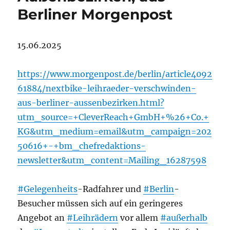
Berliner Morgenpost
15.06.2025
https://www.morgenpost.de/berlin/article4092
61884/nextbike-leihraeder-verschwinden-
aus-berliner-aussenbezirken.html?
utm_source=+CleverReach+GmbH+%26+Co.+
KG&utm_medium=email&utm_campaign=202
50616+-+bm_chefredaktions-
newsletter&utm_content=Mailing_16287598
#Gelegenheits
-Radfahrer und
#Berlin
-
Besucher müssen sich auf ein geringeres
Angebot an
#Leihrädern
vor allem
#außerhalb