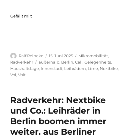
Gefällt mir:
Autor
Veröffentlicht
Kategorien
Ralf Reineke
15. Juni 2025
Mikromobilität
,
am
Schlagwörter
Radverkehr
außerhalb
,
Berlin
,
Call
,
Gelegenheits
,
Haushaltslage
,
Innenstadt
,
Leihrädern
,
Lime
,
Nextbike
,
Voi
,
Volt
Radverkehr: Nextbike
und Co.: Leihräder in
Berlin boomen immer
weiter, aus Berliner