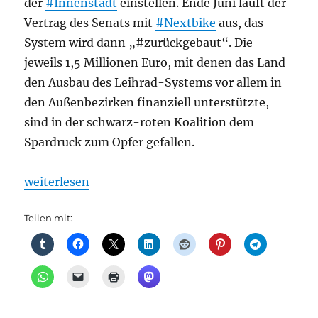
der
#Innenstadt
einstellen. Ende Juni läuft der
Vertrag des Senats mit
#Nextbike
aus, das
System wird dann „#zurückgebaut“. Die
jeweils 1,5 Millionen Euro, mit denen das Land
den Ausbau des Leihrad-Systems vor allem in
den Außenbezirken finanziell unterstützte,
sind in der schwarz-roten Koalition dem
Spardruck zum Opfer gefallen.
„Radverkehr: Nextbike: Leihräder verschwinden aus
weiterlesen
Teilen mit: