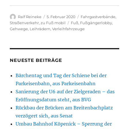
Autor
Veröffentlicht
Kategorien
Ralf Reineke
5. Februar 2020
Fahrgastverbände
,
am
Schlagwörter
Straßenverkehr
,
zu Fuß mobil
Fuß
,
Fußgängerlobby
,
Gehwege
,
Leihrädern
,
Verleihfahrzeuge
NEUESTE BEITRÄGE
Bärchentag und Tag der Schiene bei der
Parkeisenbahn, aus Parkeisenbahn
Sanierung der U6 auf der Zielgeraden – das
Eröffnungsdatum steht, aus BVG
Rückbau der Brücken am Breitenbachplatz
verzögert sich, aus Senat
Umbau Bahnhof Köpenick – Sperrung der