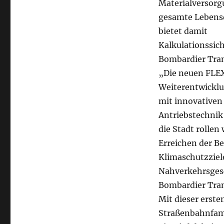
Materialversorgu
gesamte Lebensd
bietet damit
Kalkulationssic
Bombardier Tran
„Die neuen FLE
Weiterentwicklu
mit innovativen
Antriebstechnik 
die Stadt rollen
Erreichen der Be
Klimaschutzziele
Nahverkehrsgesc
Bombardier Tran
Mit dieser erste
Straßenbahnfami