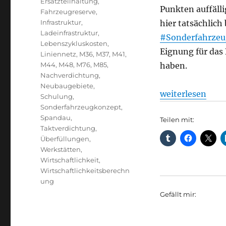
Ersatzteilhaltung
,
Punkten auffälli
Fahrzeugreserve
,
Infrastruktur
,
hier tatsächlich
Ladeinfrastruktur
,
#Sonderfahrzeu
Lebenszykluskosten
,
Eignung für das
Liniennetz
,
M36
,
M37
,
M41
,
M44
,
M48
,
M76
,
M85
,
haben.
Nachverdichtung
,
Neubaugebiete
,
„24-Meter-Doppe
weiterlesen
Schulung
,
Sonderfahrzeugkonzept
,
Spandau
,
Teilen mit:
Taktverdichtung
,
Überfüllungen
,
Werkstätten
,
Wirtschaftlichkeit
,
Wirtschaftlichkeitsberechn
ung
Gefällt mir: