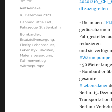
20201216_CEI_
Autor
Ralf Reineke
df zuzugreifen
Veröffentlicht
16. Dezember 2020
am
Kategorien
Bahnindustrie
,
BVG
,
• Die neuen
#FL
Fahrzeuge
,
Straßenbahn
geräuscharmen
Schlagwörter
Bombardier
,
Fahrgestellen au
Ersatzteilversorgung
,
reduzieren
Flexity
,
Lebensdauer
,
Lebenszykluskosten
,
und sie verfüge
Materialversorgung
,
#Wärmepumpe
Rahmenvertrag
,
• 50 Meter lang
Wärmepumpe
• Bombardier ü
gesamte
#Lebensdauer
d
Berlin, 15. Deze
Transportation 
Berliner Verkeh