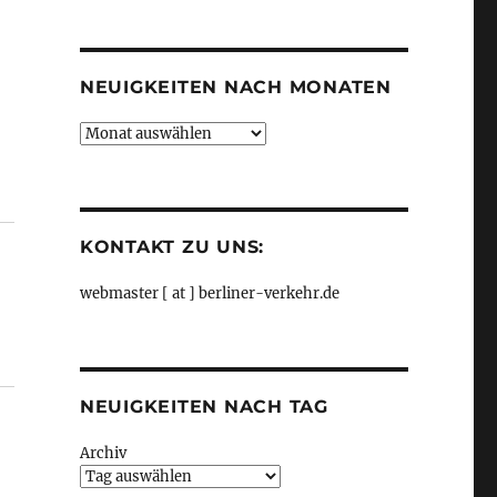
Kategorien
NEUIGKEITEN NACH MONATEN
Neuigkeiten
nach
Monaten
der nur auf dem Papier?, aus Senat“
KONTAKT ZU UNS:
webmaster [ at ] berliner-verkehr.de
NEUIGKEITEN NACH TAG
Archiv