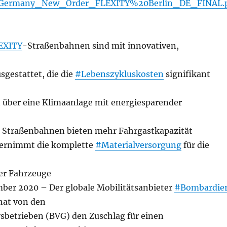
Germany_New_Order_FLEXITY%20Berlin_DE_FINAL.
EXITY
-Straßenbahnen sind mit innovativen,
sgestattet, die die
#Lebenszykluskosten
signifikant
n über eine Klimaanlage mit energiesparender
e Straßenbahnen bieten mehr Fahrgastkapazität
bernimmt die komplette
#Materialversorgung
für die
er Fahrzeuge
mber 2020 – Der globale Mobilitätsanbieter
#Bombardie
hat von den
rsbetrieben (BVG) den Zuschlag für einen