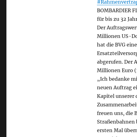
#Rahmenvertra
BOMBARDIER FL
für bis zu 32 Jah
Der Auftragswert
Millionen US-Dol
hat die BVG ein
Ersatzteilversor
abgerufen. Der A
Millionen Euro (
„Ich bedanke mi
neuen Auftrag e
Kapitel unserer 
Zusammenarbeit
freuen uns, die
Straßenbahnen b
ersten Mal über