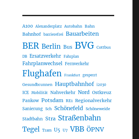
A100
Autobahn
Bahn
Alexanderplatz
Bauarbeiten
Bahnhof
barrierefrei
BVG
BER
Berlin
Bus
Cottbus
Ersatzverkehr
DB
Fahrplan
Fahrplanwechsel
Fernverkehr
Flughafen
gesperrt
Frankfurt
Hauptbahnhof
Gesundbrunnen
i2030
Nord
Nahverkehr
Ostkreuz
ICE
Mobilität
Potsdam
Regionalverkehr
Pankow
RE1
Schönefeld
Sanierung
Sch
Schöneweide
Straßenbahn
Stra
Stadtbahn
VBB
Tegel
ÖPNV
U5
U7
Tram