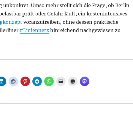
g unkonkret. Umso mehr stellt sich die Frage, ob Berlin
 belastbar prüft oder Gefahr läuft, ein kostenintensives
gkonzept
voranzutreiben, ohne dessen praktische
 Berliner
#Liniennetz
hinreichend nachgewiesen zu
lgelenkbusse für die BVG – prüft der Senat belastbar o