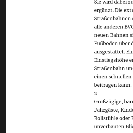
Sie wird dabei z
ergänzt. Die ex
Straßenbahnen s
alle anderen BV
neuen Bahnen s
Fußboden über 
ausgestattet. Ei
Einstiegshöhe e
Straßenbahn und
einen schnellen
beitragen kann.
2
Großzügige, barr
Fahrgäste, Kind
Rollstühle oder 
unverbauten Bli