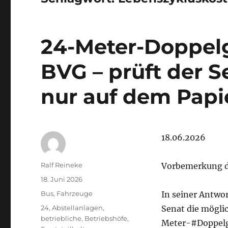
24-Meter-Doppelg
BVG – prüft der S
nur auf dem Papi
18.06.2026
Autor
Ralf Reineke
Vorbemerkung d
Veröffentlicht
18. Juni 2026
am
Kategorien
Bus
,
Fahrzeuge
In seiner Antwort
Schlagwörter
24
,
Abstellanlagen
,
Senat die möglic
betriebliche
,
Betriebshöfe
,
Meter-#Doppelge