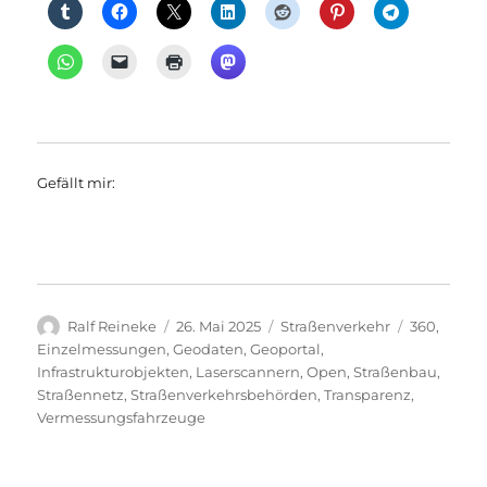
Gefällt mir:
Autor
Veröffentlicht
Kategorien
Schlagwör
Ralf Reineke
26. Mai 2025
Straßenverkehr
360
,
am
Einzelmessungen
,
Geodaten
,
Geoportal
,
Infrastrukturobjekten
,
Laserscannern
,
Open
,
Straßenbau
,
Straßennetz
,
Straßenverkehrsbehörden
,
Transparenz
,
Vermessungsfahrzeuge