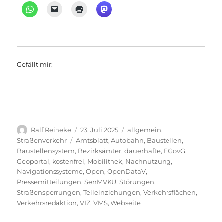
Gefällt mir:
Autor
Veröffentlicht
Kategorien
Ralf Reineke
23. Juli 2025
allgemein
,
am
Schlagwörter
Straßenverkehr
Amtsblatt
,
Autobahn
,
Baustellen
,
Baustellensystem
,
Bezirksämter
,
dauerhafte
,
EGovG
,
Geoportal
,
kostenfrei
,
Mobilithek
,
Nachnutzung
,
Navigationssysteme
,
Open
,
OpenDataV
,
Pressemitteilungen
,
SenMVKU
,
Störungen
,
Straßensperrungen
,
Teileinziehungen
,
Verkehrsflächen
,
Verkehrsredaktion
,
VIZ
,
VMS
,
Webseite