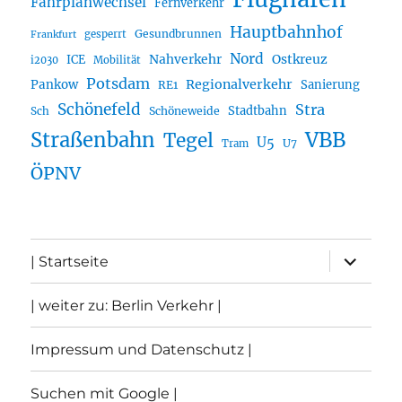
Fahrplanwechsel
Fernverkehr
Hauptbahnhof
Gesundbrunnen
gesperrt
Frankfurt
Nord
Nahverkehr
Ostkreuz
ICE
i2030
Mobilität
Potsdam
Regionalverkehr
Pankow
Sanierung
RE1
Schönefeld
Stra
Stadtbahn
Sch
Schöneweide
Straßenbahn
VBB
Tegel
U5
U7
Tram
ÖPNV
Unterme
| Startseite
öffnen
| weiter zu: Berlin Verkehr |
Impressum und Datenschutz |
Suchen mit Google |