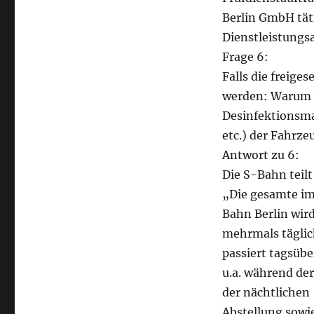
Berlin GmbH tät
Dienstleistungs
Frage 6:
Falls die freiges
werden: Warum w
Desinfektionsm
etc.) der Fahrze
Antwort zu 6:
Die S-Bahn teilt
„Die gesamte i
Bahn Berlin wir
mehrmals täglich
passiert tagsübe
u.a. während der
der nächtlichen
Abstellung sowi