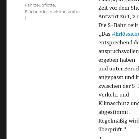
Fahrzeugflotte
,
Zeit vor dem S
Flächendesinfektionsmitte
Antwort zu 1, 2 
l
Die S-Bahn teilt
„Das
#Erlössic
entsprechend d
anspruchsvolle
ergeben haben
und unter Berüc
angepasst und i
zwischen der S-
Verkehr und
Klimaschutz un
abgestimmt.
Regelmäßig wird
überprüft.“
2