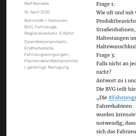
Autor
Ralf Reineke
Frage 1:
Veröffentlicht
16. April 2020
Wie oft und mit
am
Kategorien
Bahnhöfe + Stationen
,
Produktbezeichn
BVG
,
Fahrzeuge
,
Straßenbahnen,
Regionalverkehr
,
S-Bahn
Haltestangen un
Schlagwörter
Desinfektionsmitteln
,
Haltewunschknö
Endhaltestelle
,
Fahrzeugreinigungen
,
Frage 3:
Flächendesinfektionsmitte
Falls nicht an j
l
,
gereinigt
,
Reinigung
nicht?
Antwort zu 1 und
Die BVG teilt hi
„Die
#Fahrzeug
Fahrerkabinen
wurden intensivi
notwendig, dass
sich das Fahrzeu