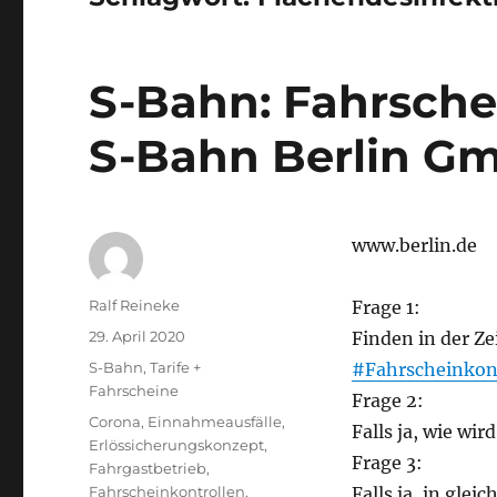
S-Bahn: Fahrsche
S-Bahn Berlin Gm
www.berlin.de
Autor
Ralf Reineke
Frage 1:
Veröffentlicht
29. April 2020
Finden in der Ze
am
Kategorien
S-Bahn
,
Tarife +
#Fahrscheinkon
Fahrscheine
Frage 2:
Schlagwörter
Corona
,
Einnahmeausfälle
,
Falls ja, wie wi
Erlössicherungskonzept
,
Frage 3:
Fahrgastbetrieb
,
Fahrscheinkontrollen
,
Falls ja, in gle