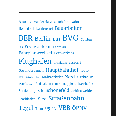
A100
Autobahn
Bahn
Alexanderplatz
Bauarbeiten
Bahnhof
barrierefrei
BVG
BER
Berlin
Bus
Cottbus
Ersatzverkehr
DB
Fahrplan
Fahrplanwechsel
Fernverkehr
Flughafen
gesperrt
Frankfurt
Hauptbahnhof
Gesundbrunnen
i2030
Nord
Nahverkehr
Ostkreuz
ICE
Mobilität
Potsdam
Regionalverkehr
Pankow
RE1
Schönefeld
Sanierung
Sch
Schöneweide
Straßenbahn
Stra
Stadtbahn
VBB
Tegel
ÖPNV
U5
U7
Tram