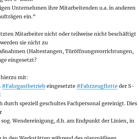
igen Unternehmen ihre Mitarbeitenden u.a. in anderen
aufträgen ein.“
etzten Mitarbeiter nicht oder teilweise nicht beschäftigt
erden sie nicht zu
aßnahmen (Haltestangen, Türöffnungsvorrichtungen,
uge eingesetzt?
 hierzu mit:
m
#Fahrgastbetrieb
eingesetzte
#Fahrzeugflotte
der S-
d
 durch speziell geschultes Fachpersonal gereinigt. Dies
r
 sog. Wendereinigung, d.h. am Endpunkt der Linien, in
e in den Werkstätten während des planmäßigen