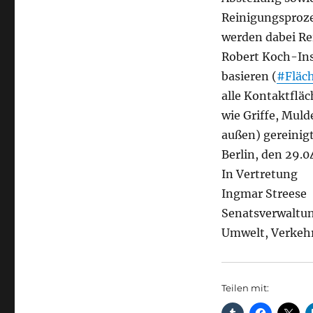
Reinigungsproze
werden dabei Rei
Robert Koch-Ins
basieren (
#Fläch
alle Kontaktfläc
wie Griffe, Mul
außen) gereinigt
Berlin, den 29.0
In Vertretung
Ingmar Streese
Senatsverwaltun
Umwelt, Verkeh
Teilen mit: