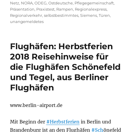
Netz
,
NORA
,
ODEG
,
Ostdeutsche
,
Pflegegemeinschaft
,
Präsentation
,
Praxistest
,
Rampen
,
Regionalexpress
,
Regionalverkehr
,
selbstbestimmtes
,
Siemens
,
Türen
,
unangemeldetes
Flughäfen: Herbstferien
2018 Reisehinweise für
die Flughäfen Schönefeld
und Tegel, aus Berliner
Flughäfen
www.berlin-airport.de
Mit Beginn der
#Herbstferien
in Berlin und
Brandenburg ist an den Flughäfen
#Sch
önefeld