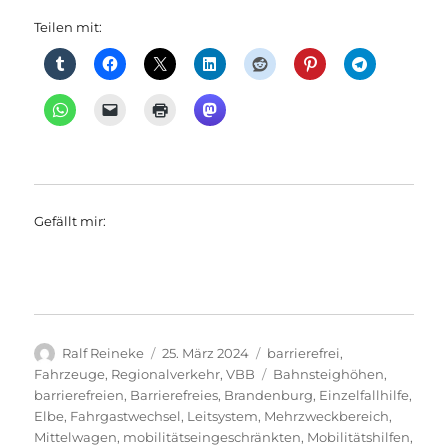
Teilen mit:
Gefällt mir:
Autor
Veröffentlicht
Kategorien
Ralf Reineke
25. März 2024
barrierefrei
,
am
Schlagwörter
Fahrzeuge
,
Regionalverkehr
,
VBB
Bahnsteighöhen
,
barrierefreien
,
Barrierefreies
,
Brandenburg
,
Einzelfallhilfe
,
Elbe
,
Fahrgastwechsel
,
Leitsystem
,
Mehrzweckbereich
,
Mittelwagen
,
mobilitätseingeschränkten
,
Mobilitätshilfen
,