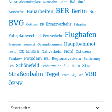
A100
Bahnhof
Autobahn
Bahn
Alexanderplatz
BER
Berlin
Bauarbeiten
Bus
barrierefrei
BVG
Ersatzverkehr
Cottbus
DB
Fahrplan
Flughafen
Fahrplanwechsel
Fernverkehr
Hauptbahnhof
Gesundbrunnen
gesperrt
Frankfurt
Nord
Nahverkehr
Ostkreuz
ICE
i2030
Mobilität
Potsdam
Regionalverkehr
Pankow
Sanierung
RE1
Schönefeld
Stra
Stadtbahn
Sch
Schöneweide
Straßenbahn
VBB
Tegel
U5
U7
Tram
ÖPNV
Unterme
| Startseite
öffnen