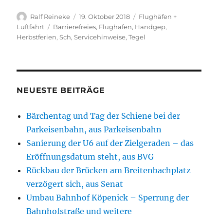
Autor
Veröffentlicht
Kategorien
Ralf Reineke
19. Oktober 2018
Flughäfen +
am
Schlagwörter
Luftfahrt
Barrierefreies
,
Flughafen
,
Handgep
,
Herbstferien
,
Sch
,
Servicehinweise
,
Tegel
NEUESTE BEITRÄGE
Bärchentag und Tag der Schiene bei der
Parkeisenbahn, aus Parkeisenbahn
Sanierung der U6 auf der Zielgeraden – das
Eröffnungsdatum steht, aus BVG
Rückbau der Brücken am Breitenbachplatz
verzögert sich, aus Senat
Umbau Bahnhof Köpenick – Sperrung der
Bahnhofstraße und weitere