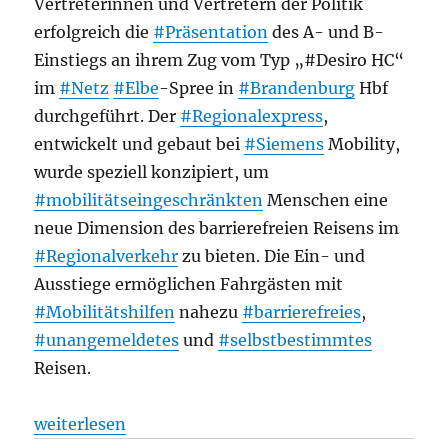
Vertreterinnen und Vertretern der Politik
erfolgreich die
#Präsentation
des A- und B-
Einstiegs an ihrem Zug vom Typ „#Desiro HC“
im
#Netz
#Elbe
-Spree in
#Brandenburg
Hbf
durchgeführt. Der
#Regionalexpress
,
entwickelt und gebaut bei
#Siemens
Mobility,
wurde speziell konzipiert, um
#mobilitätseingeschränkten
Menschen eine
neue Dimension des barrierefreien Reisens im
#Regionalverkehr
zu bieten. Die Ein- und
Ausstiege ermöglichen Fahrgästen mit
#Mobilitätshilfen
nahezu
#barrierefreies
,
#unangemeldetes
und
#selbstbestimmtes
Reisen.
„Regionalverkehr: Innovationen zur Barrierefreihei
weiterlesen