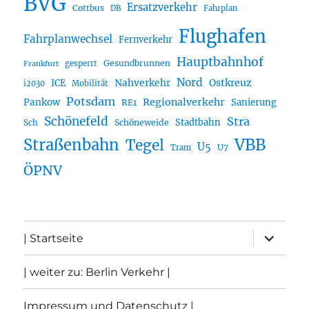
BVG
Ersatzverkehr
Cottbus
DB
Fahrplan
Flughafen
Fahrplanwechsel
Fernverkehr
Hauptbahnhof
Gesundbrunnen
gesperrt
Frankfurt
Nord
Nahverkehr
Ostkreuz
ICE
i2030
Mobilität
Potsdam
Regionalverkehr
Pankow
Sanierung
RE1
Schönefeld
Stra
Stadtbahn
Sch
Schöneweide
Straßenbahn
VBB
Tegel
U5
U7
Tram
ÖPNV
Unterme
| Startseite
öffnen
| weiter zu: Berlin Verkehr |
Impressum und Datenschutz |