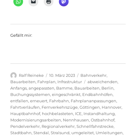
Gefällt mir:
Autor
Veröffentlicht
Kategorien
Ralf Reineke
10. März 2023
Bahnverkehr
,
am
Schlagwörter
Bauarbeiten
,
Fahrplan
,
Infrastruktur
abweichenden
,
Anfangs
,
angepassten
,
Bamme
,
Bauarbeiten
,
Berlin
,
Buchungssystemen
,
eingeschränkt
,
Endbahnhöfen
,
entfallen
,
erneuert
,
Fahrbahn
,
Fahrplananpassungen
,
Fahrtverläufen
,
Fernverkehrszüge
,
Göttingen
,
Hannover
,
Hauptbahnhof
,
hochbelasteten
,
ICE
,
Instandhaltung
,
Modernisierungsarbeiten
,
Nennhausen
,
Ostbahnhof
,
Pendelverkehr
,
Regionalverkehr
,
Schnellfahrstrecke
,
Stadtbahn
,
Stendal
,
Stralsund
,
umgeleitet
,
Umleitungen
,