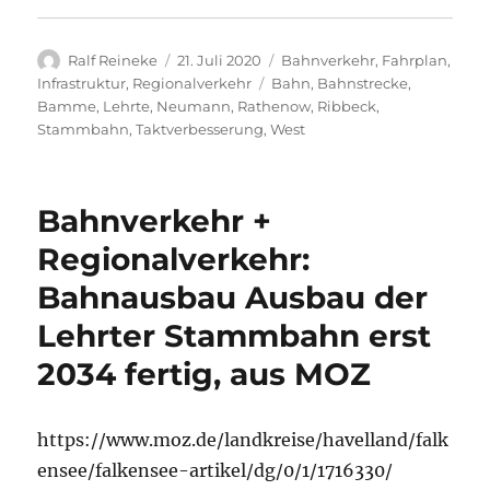
Autor
Veröffentlicht
Kategorien
Ralf Reineke
21. Juli 2020
Bahnverkehr
,
Fahrplan
,
am
Schlagwörter
Infrastruktur
,
Regionalverkehr
Bahn
,
Bahnstrecke
,
Bamme
,
Lehrte
,
Neumann
,
Rathenow
,
Ribbeck
,
Stammbahn
,
Taktverbesserung
,
West
Bahnverkehr +
Regionalverkehr:
Bahnausbau Ausbau der
Lehrter Stammbahn erst
2034 fertig, aus MOZ
https://www.moz.de/landkreise/havelland/falk
ensee/falkensee-artikel/dg/0/1/1716330/