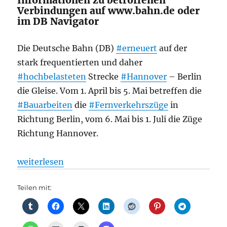
Informationen zu betroffenen
Verbindungen auf www.bahn.de oder
im DB Navigator
Die Deutsche Bahn (DB)
#erneuert
auf der
stark frequentierten und daher
#hochbelasteten
Strecke
#Hannover
– Berlin
die Gleise. Vom 1. April bis 5. Mai betreffen die
#Bauarbeiten
die
#Fernverkehrszüge
in
Richtung Berlin, vom 6. Mai bis 1. Juli die Züge
Richtung Hannover.
„Bahnverkehr: Deutsche Bahn erneuert Gleise der St
weiterlesen
Teilen mit: