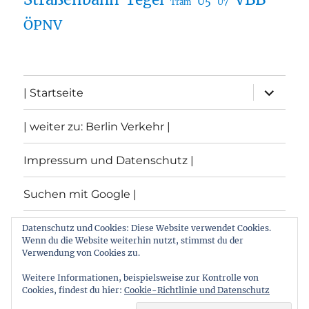
Tegel
U5
U7
Tram
ÖPNV
Unterme
| Startseite
öffnen
| weiter zu: Berlin Verkehr |
Impressum und Datenschutz |
Suchen mit Google |
Themen
Datenschutz und Cookies: Diese Website verwendet Cookies.
Wenn du die Website weiterhin nutzt, stimmst du der
Verwendung von Cookies zu.
Archiv
Weitere Informationen, beispielsweise zur Kontrolle von
Cookies, findest du hier:
Cookie-Richtlinie und Datenschutz
Archiv von: Berlin:Verkehr
Stolz präsentiert von