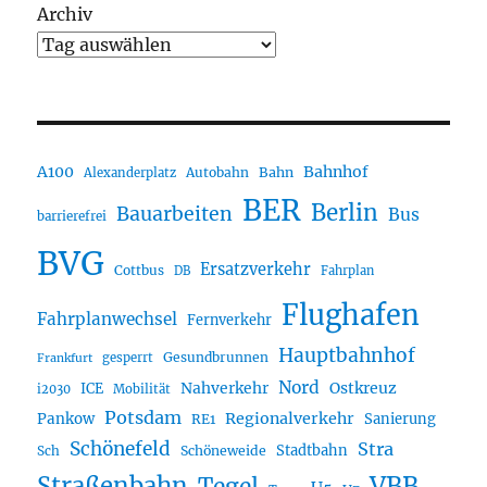
Archiv
A100
Bahnhof
Autobahn
Bahn
Alexanderplatz
BER
Berlin
Bauarbeiten
Bus
barrierefrei
BVG
Ersatzverkehr
Cottbus
DB
Fahrplan
Flughafen
Fahrplanwechsel
Fernverkehr
Hauptbahnhof
Gesundbrunnen
gesperrt
Frankfurt
Nord
Nahverkehr
Ostkreuz
ICE
i2030
Mobilität
Potsdam
Regionalverkehr
Pankow
Sanierung
RE1
Schönefeld
Stra
Stadtbahn
Sch
Schöneweide
Straßenbahn
VBB