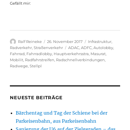
Gefällt mir:
Autor
Veröffentlicht
Kategorien
Ralf Reineke
26. November 2017
Infrastruktur
,
am
Schlagwörter
Radverkehr
,
Straßenverkehr
ADAC
,
ADFC
,
Autolobby
,
Fahrrad
,
Fahrradlobby
,
Hauptverkehrsstra
,
Masurat
,
Mobilit
,
Radfahrstreifen
,
Radschnellverbindungen
,
Radwege
,
Stellpl
NEUESTE BEITRÄGE
Bärchentag und Tag der Schiene bei der
Parkeisenbahn, aus Parkeisenbahn
Sanierung der U6 auf der Zielgeraden – das