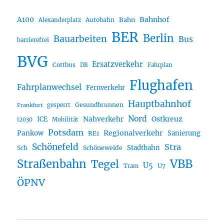
A100
Bahnhof
Autobahn
Bahn
Alexanderplatz
BER
Berlin
Bauarbeiten
Bus
barrierefrei
BVG
Ersatzverkehr
Cottbus
DB
Fahrplan
Flughafen
Fahrplanwechsel
Fernverkehr
Hauptbahnhof
Gesundbrunnen
gesperrt
Frankfurt
Nord
Nahverkehr
Ostkreuz
ICE
i2030
Mobilität
Potsdam
Regionalverkehr
Pankow
Sanierung
RE1
Schönefeld
Stra
Stadtbahn
Sch
Schöneweide
Straßenbahn
VBB
Tegel
U5
U7
Tram
ÖPNV