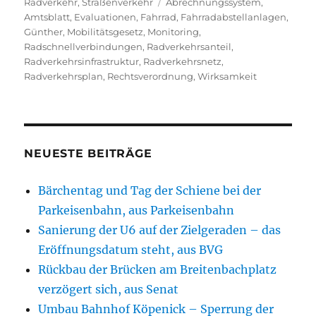
am
Schlagwörter
Radverkehr
,
Straßenverkehr
Abrechnungssystem
,
Amtsblatt
,
Evaluationen
,
Fahrrad
,
Fahrradabstellanlagen
,
Günther
,
Mobilitätsgesetz
,
Monitoring
,
Radschnellverbindungen
,
Radverkehrsanteil
,
Radverkehrsinfrastruktur
,
Radverkehrsnetz
,
Radverkehrsplan
,
Rechtsverordnung
,
Wirksamkeit
NEUESTE BEITRÄGE
Bärchentag und Tag der Schiene bei der
Parkeisenbahn, aus Parkeisenbahn
Sanierung der U6 auf der Zielgeraden – das
Eröffnungsdatum steht, aus BVG
Rückbau der Brücken am Breitenbachplatz
verzögert sich, aus Senat
Umbau Bahnhof Köpenick – Sperrung der