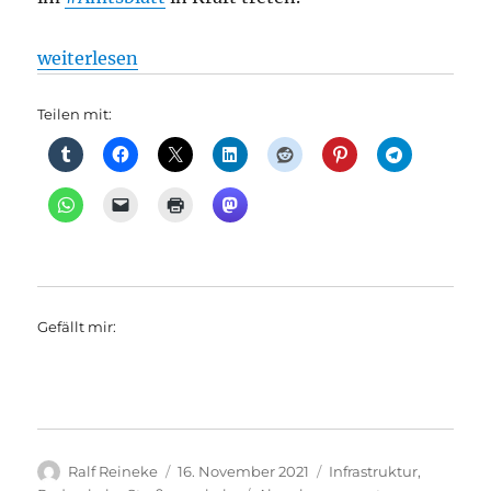
„Radverkehr: Senat beschließt den Radverkehrsplan 
weiterlesen
Teilen mit:
Gefällt mir:
Autor
Veröffentlicht
Kategorien
Ralf Reineke
16. November 2021
Infrastruktur
,