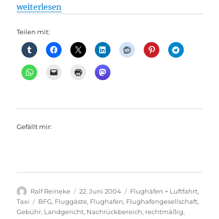
„Taxi + Flughäfen: Gebühr für Taxi-Standplätze in 
weiterlesen
Teilen mit:
Gefällt mir:
Autor
Veröffentlicht
Kategorien
Ralf Reineke
22. Juni 2004
Flughäfen + Luftfahrt
,
am
Schlagwörter
Taxi
BFG
,
Fluggäste
,
Flughafen
,
Flughafengesellschaft
,
Gebühr
,
Landgericht
,
Nachrückbereich
,
rechtmäßig
,