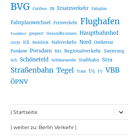
BVG
Ersatzverkehr
Cottbus
DB
Fahrplan
Flughafen
Fahrplanwechsel
Fernverkehr
Hauptbahnhof
Gesundbrunnen
gesperrt
Frankfurt
Nord
Nahverkehr
Ostkreuz
ICE
i2030
Mobilität
Potsdam
Regionalverkehr
Pankow
Sanierung
RE1
Schönefeld
Stra
Stadtbahn
Sch
Schöneweide
Straßenbahn
VBB
Tegel
U5
U7
Tram
ÖPNV
Unterme
| Startseite
öffnen
| weiter zu: Berlin Verkehr |