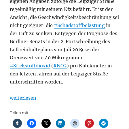
eigenen Angaben zufolge die Leipziger Straße
regelmäßig mit seinem Kfz befährt. Er ist der
Ansicht, die Geschwindigkeitsbeschränkung sei
nicht geeignet, die
#Schadstoffbelastung
in
der Luft zu senken. Entgegen der Prognose des
Berliner Senats in der 2. Fortschreibung des
Luftreinhalteplans von Juli 2019 sei der
Grenzwert von 40 Mikrogramm
#Stickstoffdioxid
(
#NO2
) pro Kubikmeter in
den letzten Jahren auf der Leipziger Straße
unterschritten worden.
„Straßenverkehr: Berlin-Mitte: Gericht bestätigt Te
weiterlesen
Teilen mit: