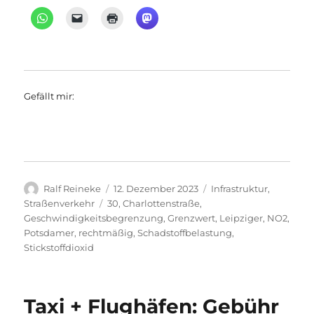
Gefällt mir:
Autor
Veröffentlicht
Kategorien
Ralf Reineke
12. Dezember 2023
Infrastruktur
,
am
Schlagwörter
Straßenverkehr
30
,
Charlottenstraße
,
Geschwindigkeitsbegrenzung
,
Grenzwert
,
Leipziger
,
NO2
,
Potsdamer
,
rechtmäßig
,
Schadstoffbelastung
,
Stickstoffdioxid
Taxi + Flughäfen: Gebühr