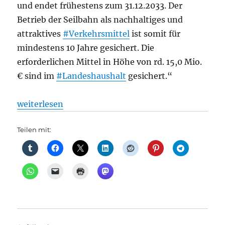
und endet frühestens zum 31.12.2033. Der
Betrieb der Seilbahn als nachhaltiges und
attraktives
#Verkehrsmittel
ist somit für
mindestens 10 Jahre gesichert. Die
erforderlichen Mittel in Höhe von rd. 15,0 Mio.
€ sind im
#Landeshaushalt
gesichert.“
„Seilbahn: Gärten der Welt (II), aus Senat“
weiterlesen
Teilen mit: