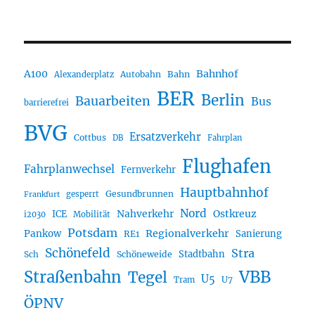
A100
Bahnhof
Autobahn
Bahn
Alexanderplatz
BER
Berlin
Bauarbeiten
Bus
barrierefrei
BVG
Ersatzverkehr
Cottbus
DB
Fahrplan
Flughafen
Fahrplanwechsel
Fernverkehr
Hauptbahnhof
Gesundbrunnen
gesperrt
Frankfurt
Nord
Nahverkehr
Ostkreuz
ICE
i2030
Mobilität
Potsdam
Regionalverkehr
Pankow
Sanierung
RE1
Schönefeld
Stra
Stadtbahn
Sch
Schöneweide
Straßenbahn
VBB
Tegel
U5
U7
Tram
ÖPNV