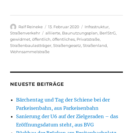
Autor
Veröffentlicht
Kategorien
Ralf Reineke
13. Februar 2020
Infrastruktur
,
am
Schlagwörter
Straßenverkehr
alliierte
,
Baunutzungsplan
,
BerlStrG
,
gewidmet
,
öffentlich
,
öffentliches
,
Privatstraße
,
Straßenbaulastträger
,
Straßengesetz
,
Straßenland
,
Wohnsammelstraße
NEUESTE BEITRÄGE
Bärchentag und Tag der Schiene bei der
Parkeisenbahn, aus Parkeisenbahn
Sanierung der U6 auf der Zielgeraden – das
Eröffnungsdatum steht, aus BVG