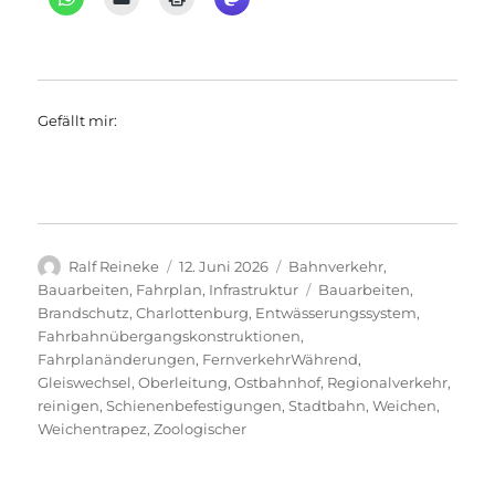
Gefällt mir:
Autor
Veröffentlicht
Kategorien
Ralf Reineke
12. Juni 2026
Bahnverkehr
,
am
Schlagwörter
Bauarbeiten
,
Fahrplan
,
Infrastruktur
Bauarbeiten
,
Brandschutz
,
Charlottenburg
,
Entwässerungssystem
,
Fahrbahnübergangskonstruktionen
,
Fahrplanänderungen
,
FernverkehrWährend
,
Gleiswechsel
,
Oberleitung
,
Ostbahnhof
,
Regionalverkehr
,
reinigen
,
Schienenbefestigungen
,
Stadtbahn
,
Weichen
,
Weichentrapez
,
Zoologischer