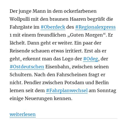
Der junge Mann in dem ockerfarbenen
Wollpulli mit den braunen Haaren begrüßt die
Fahrgäste im
#Oberdeck
des
#Regionalexpress
1 mit einem freundlichen „Guten Morgen“. Er
lächelt. Dann geht er weiter. Ein paar der
Reisende schauen etwas irritiert. Erst als er
geht, erkennt man das Logo der
#Odeg
, der
#Ostdeutschen
Eisenbahn, zwischen seinen
Schultern. Nach den Fahrscheinen fragt er
nicht. Pendler zwischen Potsdam und Berlin
lernen seit dem
#Fahrplanwechsel
am Sonntag
einige Neuerungen kennen.
„Regionalverkehr: Mehr als nur andere Farben: Das 
weiterlesen