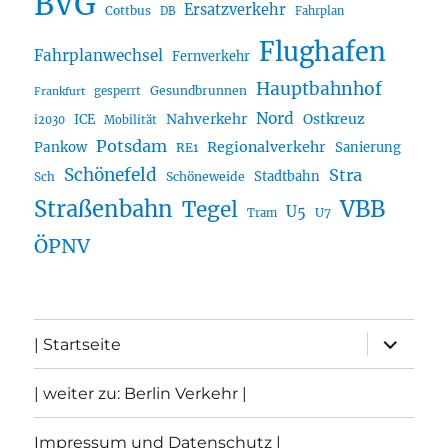
BVG
Ersatzverkehr
Cottbus
DB
Fahrplan
Flughafen
Fahrplanwechsel
Fernverkehr
Hauptbahnhof
Gesundbrunnen
gesperrt
Frankfurt
Nord
Nahverkehr
Ostkreuz
ICE
i2030
Mobilität
Potsdam
Regionalverkehr
Pankow
Sanierung
RE1
Schönefeld
Stra
Stadtbahn
Sch
Schöneweide
Straßenbahn
VBB
Tegel
U5
U7
Tram
ÖPNV
Unterme
| Startseite
öffnen
| weiter zu: Berlin Verkehr |
Impressum und Datenschutz |