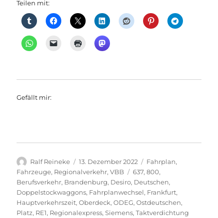
Teilen mit:
Gefällt mir:
Autor
Veröffentlicht
Kategorien
Ralf Reineke
13. Dezember 2022
Fahrplan
,
am
Schlagwörter
Fahrzeuge
,
Regionalverkehr
,
VBB
637
,
800
,
Berufsverkehr
,
Brandenburg
,
Desiro
,
Deutschen
,
Doppelstockwaggons
,
Fahrplanwechsel
,
Frankfurt
,
Hauptverkehrszeit
,
Oberdeck
,
ODEG
,
Ostdeutschen
,
Platz
,
RE1
,
Regionalexpress
,
Siemens
,
Taktverdichtung