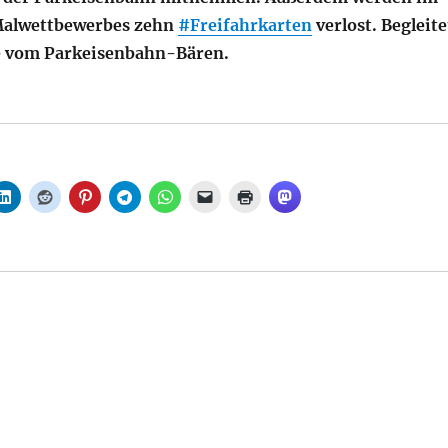
alwettbewerbes zehn
#Freifahrkarten
verlost. Begleite
e vom Parkeisenbahn-Bären.
 Tag der Schiene bei der Parkeisenbahn, aus Parkeisen