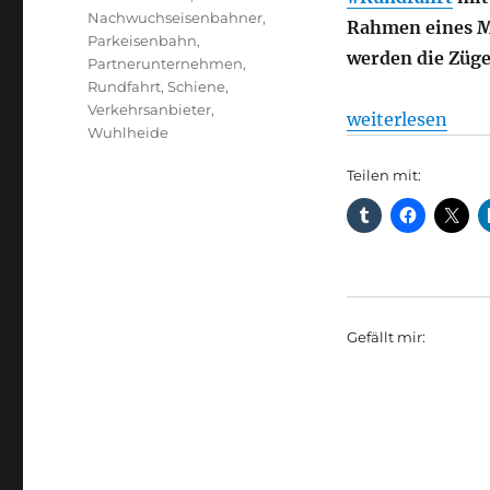
Nachwuchseisenbahner
,
Rahmen eines M
Parkeisenbahn
,
werden die Züg
Partnerunternehmen
,
Rundfahrt
,
Schiene
,
Verkehrsanbieter
,
„Bärchentag und
weiterlesen
Wuhlheide
Teilen mit:
Gefällt mir: