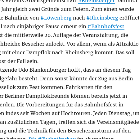
des Vereins Arbeitsgemeinschaft
#Rheinsberger
Bahnhof
 Jahr gleich zwei Gründe zum Feiern. Zum einen wurde
ie Bahnlinie von
#Löwenberg
nach
#Rheinsberg
eröffnet
l nach einjähriger Pause erneut ein
#Bahnhofsfest
st die mittlerweile 20. Auflage der Veranstaltung, die
lreiche Besucher anlockt. Vor allem, wenn als Attrakti
g mit einer Dampflok nach Rheinsberg kommt. Das soll
st der Fall sein.
itzende Udo Blankenburger hofft, dass an diesem Tag
gefahr besteht. Denn sonst könnte der Zug aus Berlin
iesellok zum Fest kommen. Fahrkarten für den
er Berliner Dampflokfreunde können bereits jetzt in
erden. Die Vorbereitungen für das Bahnhofsfest in
en indes seit Wochen auf Hochtouren. Jeden Dienstag, u
n zusätzlichen Tagen, treffen sich die Vereinsmitgliede
ung und die Technik für den Besucheransturm auf den