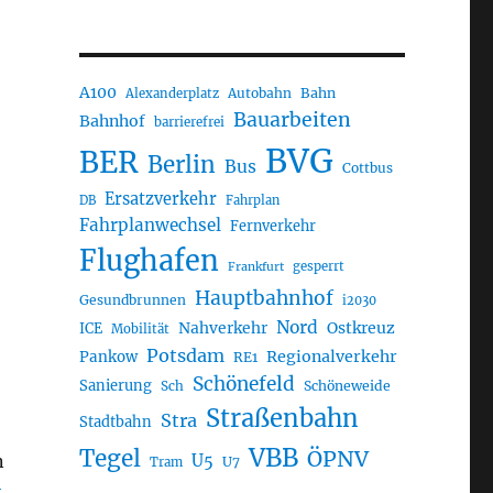
A100
Autobahn
Bahn
Alexanderplatz
Bauarbeiten
Bahnhof
barrierefrei
BVG
BER
Berlin
Bus
Cottbus
Ersatzverkehr
DB
Fahrplan
Fahrplanwechsel
Fernverkehr
Flughafen
gesperrt
Frankfurt
Hauptbahnhof
Gesundbrunnen
i2030
Nord
Nahverkehr
Ostkreuz
ICE
Mobilität
Potsdam
Regionalverkehr
Pankow
RE1
Schönefeld
Sanierung
Sch
Schöneweide
Straßenbahn
Stra
Stadtbahn
VBB
Tegel
ÖPNV
n
U5
U7
Tram
t