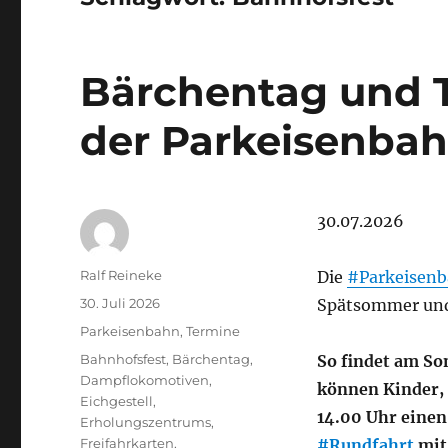
Bärchentag und T
der Parkeisenbah
30.07.2026
Autor
Ralf Reineke
Die
#Parkeisen
Veröffentlicht
30. Juli 2026
Spätsommer und 
am
Kategorien
Parkeisenbahn
,
Termine
Schlagwörter
Bahnhofsfest
,
Bärchentag
,
So findet am So
Dampflokomotiven
,
können Kinder, 
Eichgestell
,
14.00 Uhr einen
Erholungszentrums
,
Freifahrkarten
,
#Rundfahrt
mit