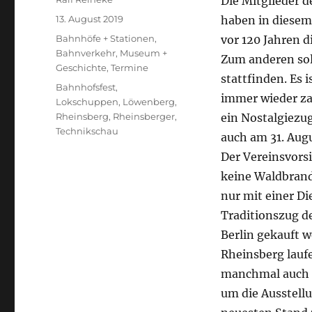
Die Mitglieder 
Veröffentlicht
13. August 2019
haben in diesem
am
Kategorien
Bahnhöfe + Stationen
,
vor 120 Jahren d
Bahnverkehr
,
Museum +
Zum anderen sol
Geschichte
,
Termine
stattfinden. Es i
Schlagwörter
Bahnhofsfest
,
immer wieder zah
Lokschuppen
,
Löwenberg
,
Rheinsberg
,
Rheinsberger
,
ein Nostalgiezu
Technikschau
auch am 31. Augu
Der Vereinsvors
keine Waldbrand
nur mit einer D
Traditionszug d
Berlin gekauft w
Rheinsberg lauf
manchmal auch a
um die Ausstell