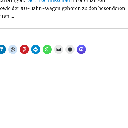
zu bringen.
Die
#Technikschau
im ehemaligen
owie der #U-Bahn-Wagen gehören zu den besonderen
iten …