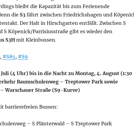
rdings bleibt die Kapazität bis zum Ferienende
denn die
S3
fährt zwischen Friedrichshagen und Köpenic
ntakt. Der Halt in Hirschgarten entfällt. Zwischen S
 S Köpenick/Parrisiusstraße gibt es wieder den
us S3H
mit Kleinbussen.
,
#S85
,
#S9
.
Juli (4 Uhr) bis in die Nacht zu Montag, 4. August (1:30
verkehr Baumschulenweg – Treptower Park sowie
 – Warschauer Straße (S9-Kurve)
t barrierefreien Bussen:
hulenweg – S Plänterwald – S Treptower Park