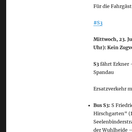
Für die Fahrgäs
#S3
Mittwoch, 23. Ju
Uhr): Kein Zug
S3
fährt Erkner 
Spandau
Ersatzverkehr mi
Bus S3:
S Friedr
Hirschgarten“ (
Seelenbinderstr
der Wuhlheide –