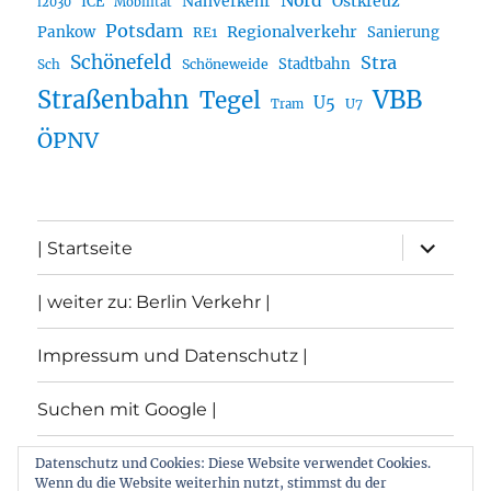
Nord
Nahverkehr
Ostkreuz
ICE
i2030
Mobilität
Potsdam
Regionalverkehr
Pankow
Sanierung
RE1
Schönefeld
Stra
Stadtbahn
Sch
Schöneweide
Straßenbahn
VBB
Tegel
U5
U7
Tram
ÖPNV
Unterme
| Startseite
öffnen
| weiter zu: Berlin Verkehr |
Impressum und Datenschutz |
Suchen mit Google |
Themen
Datenschutz und Cookies: Diese Website verwendet Cookies.
Wenn du die Website weiterhin nutzt, stimmst du der