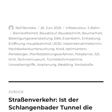
Autor
Veröffentlicht
Kategorien
Ralf Reineke
26. Juni 2025
Infrastruktur
,
S-Bahn
am
Schlagwörter
Barrierefreiheit
,
Bauablauf
,
Bauabschnitt
,
Baumerhalt
,
Beteiligungsveranstaltung
,
EBA
,
Eisenbahn
,
Entlastung
,
Eröffnung
,
Hauptbahnhof
,
i2030
,
Inbetriebnahmetermin
,
Machbarkeitsuntersuchung
,
Nord
,
optimiertem
,
Perleberger
,
Planfeststellungsverfahren
,
Potsdamer
,
S21
,
Sinti
,
Technikmuseum
,
Tunnelbohrmaschine
,
Umwelteingriffe
,
Vorplanung
,
Wedding
,
Yorckstraße
Beitragsnavigation
ZURÜCK
Straßenverkehr: Ist der
Vorheriger
Beitrag:
Schlangenbader Tunnel die