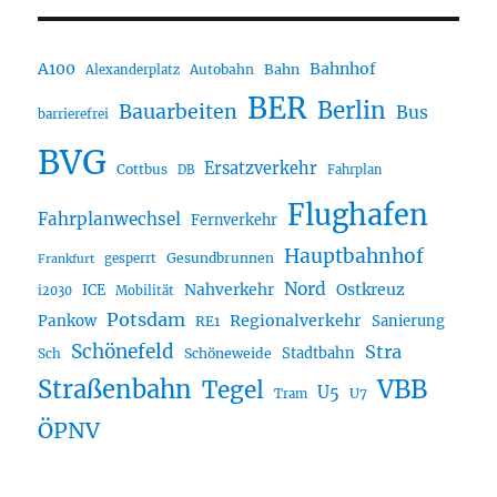
A100
Bahnhof
Autobahn
Bahn
Alexanderplatz
BER
Berlin
Bauarbeiten
Bus
barrierefrei
BVG
Ersatzverkehr
Cottbus
DB
Fahrplan
Flughafen
Fahrplanwechsel
Fernverkehr
Hauptbahnhof
Gesundbrunnen
gesperrt
Frankfurt
Nord
Nahverkehr
Ostkreuz
ICE
i2030
Mobilität
Potsdam
Regionalverkehr
Pankow
Sanierung
RE1
Schönefeld
Stra
Stadtbahn
Sch
Schöneweide
Straßenbahn
VBB
Tegel
U5
U7
Tram
ÖPNV