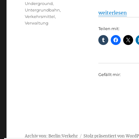
Underground
,
Untergrundbahn
,
„U-Bahn: Happy B
weiterlesen
Verkehrsmittel
,
Verwaltung
Teilen mit:
Gefällt mir:
Archiv von: Berlin:Verkehr
Stolz präsentiert von Word