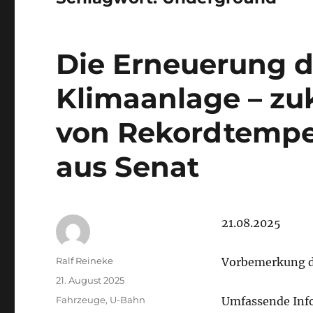
Die Erneuerung d
Klimaanlage – zuk
von Rekordtemper
aus Senat
21.08.2025
Autor
Ralf Reineke
Vorbemerkung d
Veröffentlicht
21. August 2025
am
Kategorien
Fahrzeuge
,
U-Bahn
Umfassende In