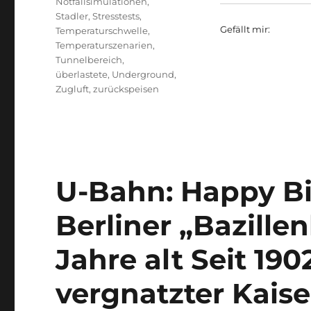
Notfallsimulationen
,
Stadler
,
Stresstests
,
Gefällt mir:
Temperaturschwelle
,
Temperaturszenarien
,
Tunnelbereich
,
überlastete
,
Underground
,
Zugluft
,
zurückspeisen
U-Bahn: Happy Bi
Berliner „Bazille
Jahre alt Seit 1902
vergnatzter Kaise