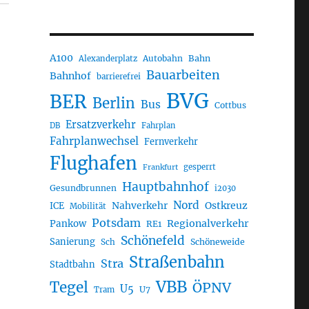
A100
Autobahn
Bahn
Alexanderplatz
Bauarbeiten
Bahnhof
barrierefrei
BVG
BER
Berlin
Bus
Cottbus
Ersatzverkehr
DB
Fahrplan
Fahrplanwechsel
Fernverkehr
Flughafen
gesperrt
Frankfurt
Hauptbahnhof
Gesundbrunnen
i2030
Nord
Nahverkehr
Ostkreuz
ICE
Mobilität
Potsdam
Regionalverkehr
Pankow
RE1
Schönefeld
Sanierung
Sch
Schöneweide
Straßenbahn
Stra
Stadtbahn
VBB
Tegel
ÖPNV
U5
U7
Tram