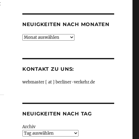
t
Kategorien
NEUIGKEITEN NACH MONATEN
Neuigkeiten
nach
Monaten
KONTAKT ZU UNS:
webmaster [ at ] berliner-verkehr.de
 Zeiten von Rekordtemperaturen? – Nachfrage, aus Sen
NEUIGKEITEN NACH TAG
Archiv