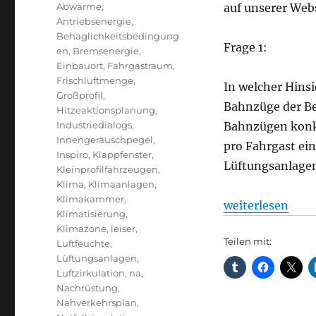
Schlagwörter
Abwärme
,
auf unserer Web
Antriebsenergie
,
Behaglichkeitsbedingung
Frage 1:
en
,
Bremsenergie
,
Einbauort
,
Fahrgastraum
,
Frischluftmenge
,
In welcher Hins
Großprofil
,
Bahnzüge der Be
Hitzeaktionsplanung
,
Industriedialogs
,
Bahnzügen konk
Innengeräuschpegel
,
pro Fahrgast ei
Inspiro
,
Klappfenster
,
Lüftungsanlage
Kleinprofilfahrzeugen
,
Klima
,
Klimaanlagen
,
Klimakammer
,
„Die Erneuerung
weiterlesen
Klimatisierung
,
Klimazone
,
leiser
,
Teilen mit:
Luftfeuchte
,
Lüftungsanlagen
,
Luftzirkulation
,
na
,
Nachrüstung
,
Nahverkehrsplan
,