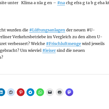
site unter Klima a nla g en –
#na
chg efra g ta b g eha k
icht wurden die
#Lüftungsanlagen
der neuen #U-
rliner Verkehrsbetriebe im Vergleich zu den alten U-
ret verbessert? Welche
#Frischluftmenge
wird jeweils
ngebracht? Um wieviel
#leiser
sind die neuen
n?
 der U-Bahnflotte ohne Klimaanlage – zukunftsfähig in