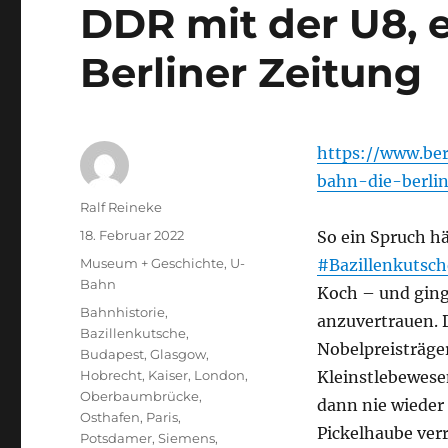
DDR mit der U8, e
Berliner Zeitung
https://www.be
bahn-die-berlin
Autor
Ralf Reineke
Veröffentlicht
18. Februar 2022
So ein Spruch hä
am
Kategorien
Museum + Geschichte
,
U-
#Bazillenkutsch
Bahn
Koch – und ging 
Schlagwörter
Bahnhistorie
,
anzuvertrauen. 
Bazillenkutsche
,
Nobelpreisträge
Budapest
,
Glasgow
,
Hobrecht
,
Kaiser
,
London
,
Kleinstlebewese
Oberbaumbrücke
,
dann nie wieder 
Osthafen
,
Paris
,
Pickelhaube verr
Potsdamer
,
Siemens
,