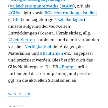
(
#Gleichstromunterwerke
(
#GUw
), z.T. als
#GUw
-light sowie
#Gleichstromkuppelstellen
(
#GKs
) und zugehörige
#Kabelanlagen
)
musste aufgrund der weltweiten
Entwicklungen (Corona, Ukrainekrieg, allg.
#Lieferketten
- probleme und damit verbunden
v.a. die
#Verfügbarkeit
der Anlagen, der
Materialien und
#Baufirmen
etc.) angepasst
und präzisiert werden. Dies betrifft auch das
GUw Nöldnerplatz. Die DB
#Energie
prüft
fortlaufend die Terminplanung und passt sie
ggf. an die aktuellen Situationen an.
„S-Bahn: Verlängerung der S75 zum Westkreuz besc
weiterlesen
Teilen mit: