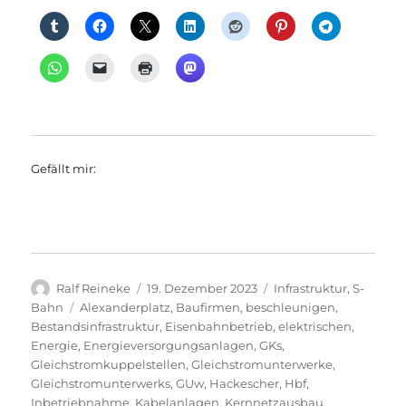
Gefällt mir:
Autor
Veröffentlicht
Kategorien
Ralf Reineke
19. Dezember 2023
Infrastruktur
,
S-
am
Schlagwörter
Bahn
Alexanderplatz
,
Baufirmen
,
beschleunigen
,
Bestandsinfrastruktur
,
Eisenbahnbetrieb
,
elektrischen
,
Energie
,
Energieversorgungsanlagen
,
GKs
,
Gleichstromkuppelstellen
,
Gleichstromunterwerke
,
Gleichstromunterwerks
,
GUw
,
Hackescher
,
Hbf
,
Inbetriebnahme
,
Kabelanlagen
,
Kernnetzausbau
,