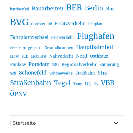
BER
Berlin
Bauarbeiten
Bus
barrierefrei
BVG
Ersatzverkehr
Cottbus
DB
Fahrplan
Flughafen
Fahrplanwechsel
Fernverkehr
Hauptbahnhof
Gesundbrunnen
gesperrt
Frankfurt
Nord
Nahverkehr
Ostkreuz
ICE
i2030
Mobilität
Potsdam
Regionalverkehr
Pankow
Sanierung
RE1
Schönefeld
Stra
Stadtbahn
Sch
Schöneweide
Straßenbahn
VBB
Tegel
U5
U7
Tram
ÖPNV
Unterme
| Startseite
öffnen