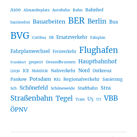
A100
Bahnhof
Autobahn
Bahn
Alexanderplatz
BER
Berlin
Bauarbeiten
Bus
barrierefrei
BVG
Ersatzverkehr
Cottbus
DB
Fahrplan
Flughafen
Fahrplanwechsel
Fernverkehr
Hauptbahnhof
Gesundbrunnen
gesperrt
Frankfurt
Nord
Nahverkehr
Ostkreuz
ICE
i2030
Mobilität
Potsdam
Regionalverkehr
Pankow
Sanierung
RE1
Schönefeld
Stra
Stadtbahn
Sch
Schöneweide
Straßenbahn
VBB
Tegel
U5
U7
Tram
ÖPNV