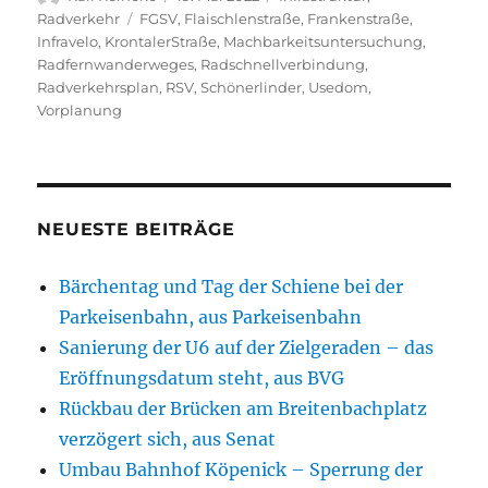
am
Schlagwörter
Radverkehr
FGSV
,
Flaischlenstraße
,
Frankenstraße
,
Infravelo
,
KrontalerStraße
,
Machbarkeitsuntersuchung
,
Radfernwanderweges
,
Radschnellverbindung
,
Radverkehrsplan
,
RSV
,
Schönerlinder
,
Usedom
,
Vorplanung
NEUESTE BEITRÄGE
Bärchentag und Tag der Schiene bei der
Parkeisenbahn, aus Parkeisenbahn
Sanierung der U6 auf der Zielgeraden – das
Eröffnungsdatum steht, aus BVG
Rückbau der Brücken am Breitenbachplatz
verzögert sich, aus Senat
Umbau Bahnhof Köpenick – Sperrung der