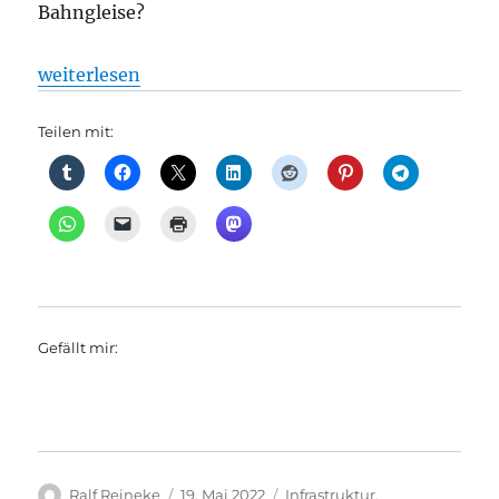
Bahngleise?
„Radverkehr: Panke-Trail I, aus Senat“
weiterlesen
Teilen mit:
Gefällt mir:
Autor
Veröffentlicht
Kategorien
Ralf Reineke
19. Mai 2022
Infrastruktur
,