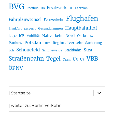
BVG
Ersatzverkehr
Cottbus
DB
Fahrplan
Flughafen
Fahrplanwechsel
Fernverkehr
Hauptbahnhof
Gesundbrunnen
gesperrt
Frankfurt
Nord
Nahverkehr
Ostkreuz
ICE
i2030
Mobilität
Potsdam
Regionalverkehr
Pankow
Sanierung
RE1
Schönefeld
Stra
Stadtbahn
Sch
Schöneweide
Straßenbahn
VBB
Tegel
U5
U7
Tram
ÖPNV
Unterme
| Startseite
öffnen
| weiter zu: Berlin Verkehr |