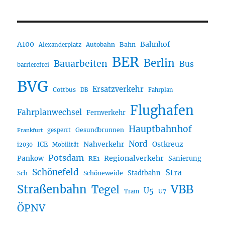
A100
Bahnhof
Autobahn
Bahn
Alexanderplatz
BER
Berlin
Bauarbeiten
Bus
barrierefrei
BVG
Ersatzverkehr
Cottbus
DB
Fahrplan
Flughafen
Fahrplanwechsel
Fernverkehr
Hauptbahnhof
Gesundbrunnen
gesperrt
Frankfurt
Nord
Nahverkehr
Ostkreuz
ICE
i2030
Mobilität
Potsdam
Regionalverkehr
Pankow
Sanierung
RE1
Schönefeld
Stra
Stadtbahn
Sch
Schöneweide
Straßenbahn
VBB
Tegel
U5
U7
Tram
ÖPNV