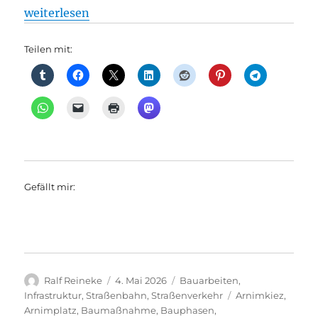
„Ersatzneubau der Schönhauser Allee-Brücke – Wie s
weiterlesen
Teilen mit:
Gefällt mir:
Autor
Veröffentlicht
Kategorien
Ralf Reineke
4. Mai 2026
Bauarbeiten
,
am
Schlagwörter
Infrastruktur
,
Straßenbahn
,
Straßenverkehr
Arnimkiez
,
Arnimplatz
,
Baumaßnahme
,
Bauphasen
,