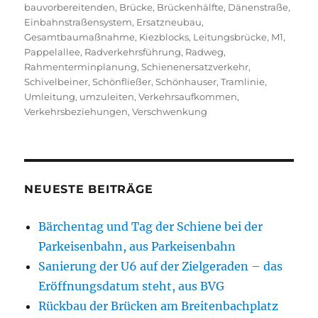
bauvorbereitenden
,
Brücke
,
Brückenhälfte
,
Dänenstraße
,
Einbahnstraßensystem
,
Ersatzneubau
,
Gesamtbaumaßnahme
,
Kiezblocks
,
Leitungsbrücke
,
M1
,
Pappelallee
,
Radverkehrsführung
,
Radweg
,
Rahmenterminplanung
,
Schienenersatzverkehr
,
Schivelbeiner
,
Schönfließer
,
Schönhauser
,
Tramlinie
,
Umleitung
,
umzuleiten
,
Verkehrsaufkommen
,
Verkehrsbeziehungen
,
Verschwenkung
NEUESTE BEITRÄGE
Bärchentag und Tag der Schiene bei der
Parkeisenbahn, aus Parkeisenbahn
Sanierung der U6 auf der Zielgeraden – das
Eröffnungsdatum steht, aus BVG
Rückbau der Brücken am Breitenbachplatz