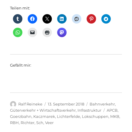
Teilen mit:
Gefällt mir:
Autor
Veröffentlicht
Kategorien
Ralf Reineke
13. September 2018
Bahnverkehr
,
am
Schlagwörte
Güterverkehr + Wirtschaftsverkehr
,
Infrastruktur
APCB
,
Goerzbahn
,
Kaczmarek
,
Lichterfelde
,
Lokschuppen
,
MKB
,
RBH
,
Richter
,
Sch
,
Veer