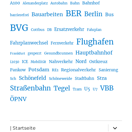
A100
Bahnhof
Autobahn
Bahn
Alexanderplatz
BER
Berlin
Bauarbeiten
Bus
barrierefrei
BVG
Ersatzverkehr
Cottbus
DB
Fahrplan
Flughafen
Fahrplanwechsel
Fernverkehr
Hauptbahnhof
Gesundbrunnen
gesperrt
Frankfurt
Nord
Nahverkehr
Ostkreuz
ICE
i2030
Mobilität
Potsdam
Regionalverkehr
Pankow
Sanierung
RE1
Schönefeld
Stra
Stadtbahn
Sch
Schöneweide
Straßenbahn
VBB
Tegel
U5
U7
Tram
ÖPNV
Unterme
| Startseite
öffnen