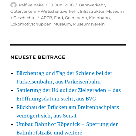
Autor
Veröffentlicht
Kategorien
Ralf Reineke
19. Juni 2018
Bahnverkehr
,
am
Güterverkehr + Wirtschaftsverkehr
,
Infrastruktur
,
Museum
Schlagwörter
+ Geschichte
APCB
,
Ford
,
Goerzbahn
,
Kleinbahn
,
Lokomotivschuppen
,
Museum
,
Museumsverein
NEUESTE BEITRÄGE
Bärchentag und Tag der Schiene bei der
Parkeisenbahn, aus Parkeisenbahn
Sanierung der U6 auf der Zielgeraden – das
Eröffnungsdatum steht, aus BVG
Rückbau der Brücken am Breitenbachplatz
verzögert sich, aus Senat
Umbau Bahnhof Köpenick – Sperrung der
Bahnhofstraße und weitere