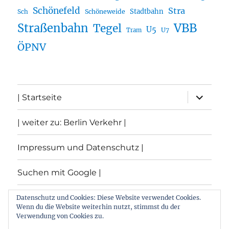
Schönefeld
Stra
Stadtbahn
Sch
Schöneweide
Straßenbahn
VBB
Tegel
U5
U7
Tram
ÖPNV
Unterme
| Startseite
öffnen
| weiter zu: Berlin Verkehr |
Impressum und Datenschutz |
Suchen mit Google |
Themen
Datenschutz und Cookies: Diese Website verwendet Cookies.
Wenn du die Website weiterhin nutzt, stimmst du der
Verwendung von Cookies zu.
Archiv