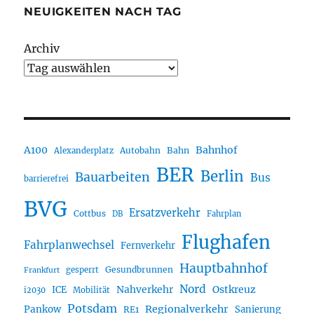
NEUIGKEITEN NACH TAG
Archiv
A100
Bahnhof
Autobahn
Bahn
Alexanderplatz
BER
Berlin
Bauarbeiten
Bus
barrierefrei
BVG
Ersatzverkehr
Cottbus
DB
Fahrplan
Flughafen
Fahrplanwechsel
Fernverkehr
Hauptbahnhof
Gesundbrunnen
gesperrt
Frankfurt
Nord
Nahverkehr
Ostkreuz
ICE
i2030
Mobilität
Potsdam
Regionalverkehr
Pankow
Sanierung
RE1