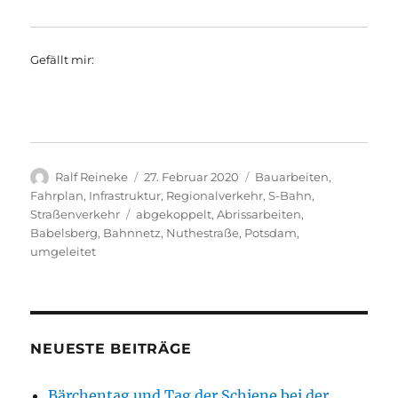
Gefällt mir:
Autor
Veröffentlicht
Kategorien
Ralf Reineke
27. Februar 2020
Bauarbeiten
,
am
Fahrplan
,
Infrastruktur
,
Regionalverkehr
,
S-Bahn
,
Schlagwörter
Straßenverkehr
abgekoppelt
,
Abrissarbeiten
,
Babelsberg
,
Bahnnetz
,
Nuthestraße
,
Potsdam
,
umgeleitet
NEUESTE BEITRÄGE
Bärchentag und Tag der Schiene bei der