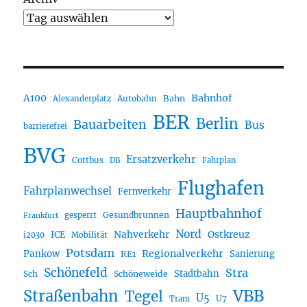
A100
Bahnhof
Autobahn
Bahn
Alexanderplatz
BER
Berlin
Bauarbeiten
Bus
barrierefrei
BVG
Ersatzverkehr
Cottbus
DB
Fahrplan
Flughafen
Fahrplanwechsel
Fernverkehr
Hauptbahnhof
Gesundbrunnen
gesperrt
Frankfurt
Nord
Nahverkehr
Ostkreuz
ICE
i2030
Mobilität
Potsdam
Regionalverkehr
Pankow
Sanierung
RE1
Schönefeld
Stra
Stadtbahn
Sch
Schöneweide
Straßenbahn
VBB
Tegel
U5
U7
Tram