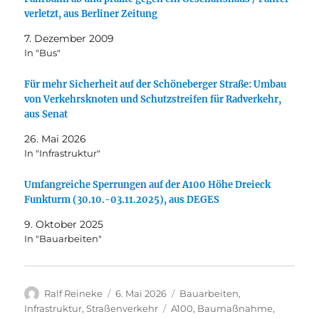
verletzt, aus Berliner Zeitung
7. Dezember 2009
In "Bus"
Für mehr Sicherheit auf der Schöneberger Straße: Umbau
von Verkehrsknoten und Schutzstreifen für Radverkehr,
aus Senat
26. Mai 2026
In "Infrastruktur"
Umfangreiche Sperrungen auf der A100 Höhe Dreieck
Funkturm (30.10.-03.11.2025), aus DEGES
9. Oktober 2025
In "Bauarbeiten"
Autor
Veröffentlicht
Kategorien
Ralf Reineke
6. Mai 2026
Bauarbeiten
,
am
Schlagwörter
Infrastruktur
,
Straßenverkehr
A100
,
Baumaßnahme
,