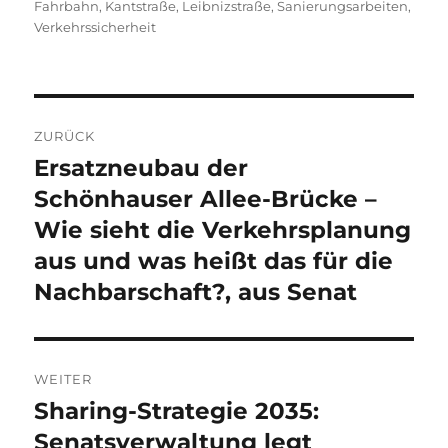
Fahrbahn
,
Kantstraße
,
Leibnizstraße
,
Sanierungsarbeiten
,
Verkehrssicherheit
Beitragsnavigation
ZURÜCK
Ersatzneubau der
Vorheriger
Beitrag:
Schönhauser Allee-Brücke –
Wie sieht die Verkehrsplanung
aus und was heißt das für die
Nachbarschaft?, aus Senat
WEITER
Sharing-Strategie 2035:
Nächster
Beitrag:
Senatsverwaltung legt