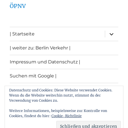
ÖPNV
Unterme
| Startseite
öffnen
| weiter zu: Berlin Verkehr |
Impressum und Datenschutz |
Suchen mit Google |
Themen
Datenschutz und Cookies: Diese Website verwendet Cookies.
Wenn du die Website weiterhin nutzt, stimmst du der
Verwendung von Cookies zu.
Archiv
Weitere Informationen, beispielsweise zur Kontrolle von
Cookies, findest du hier:
Cookie-Richtlinie
Archiv von: Berlin:Verkehr
Stolz präsentiert von