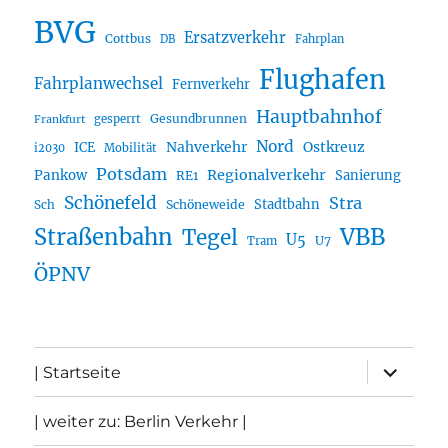
BVG
Ersatzverkehr
Cottbus
DB
Fahrplan
Flughafen
Fahrplanwechsel
Fernverkehr
Hauptbahnhof
Gesundbrunnen
gesperrt
Frankfurt
Nord
Nahverkehr
Ostkreuz
ICE
i2030
Mobilität
Potsdam
Regionalverkehr
Pankow
Sanierung
RE1
Schönefeld
Stra
Stadtbahn
Sch
Schöneweide
Straßenbahn
VBB
Tegel
U5
U7
Tram
ÖPNV
Unterme
| Startseite
öffnen
| weiter zu: Berlin Verkehr |