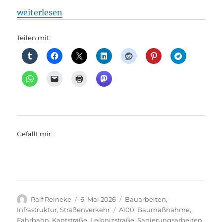
„Fahrbahnsanierung an der Kreuzung Leibnizstraße
weiterlesen
Teilen mit:
Gefällt mir:
Autor
Veröffentlicht
Kategorien
Ralf Reineke
6. Mai 2026
Bauarbeiten
,
am
Schlagwörter
Infrastruktur
,
Straßenverkehr
A100
,
Baumaßnahme
,
Fahrbahn
,
Kantstraße
,
Leibnizstraße
,
Sanierungsarbeiten
,