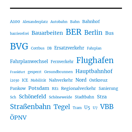
A100
Bahnhof
Autobahn
Bahn
Alexanderplatz
BER
Berlin
Bauarbeiten
Bus
barrierefrei
BVG
Ersatzverkehr
Cottbus
DB
Fahrplan
Flughafen
Fahrplanwechsel
Fernverkehr
Hauptbahnhof
Gesundbrunnen
gesperrt
Frankfurt
Nord
Nahverkehr
Ostkreuz
ICE
i2030
Mobilität
Potsdam
Regionalverkehr
Pankow
Sanierung
RE1
Schönefeld
Stra
Stadtbahn
Sch
Schöneweide
Straßenbahn
VBB
Tegel
U5
U7
Tram
ÖPNV