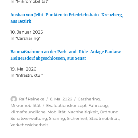
In "Mikromobilität"
Ausbau von Jelbi-Punkten in Friedrichshain-Kreuzberg,
aus Bezirk
10. Januar 2025
In "Carsharing"
Baumaßnahmen an der Park-and-Ride-Anlage Pankow-
Heinersdorf abgeschlossen, aus Senat
19. Mai 2026
In "Infrastruktur"
Autor
Veröffentlicht
Kategorien
Ralf Reineke
6. Mai 2026
Carsharing
,
am
Schlagwörter
Mikromobilität
Evaluationskonzept
,
Fahrzeug
,
klimafreundliche
,
Mobilität
,
Nachhaltigkeit
,
Ordnung
,
Senatsverwaltung
,
Sharing
,
Sicherheit
,
Stadtmobilität
,
Verkehrssicherheit