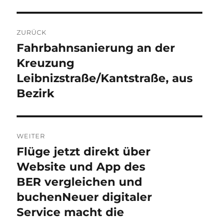
Beitragsnavigation
ZURÜCK
Fahrbahnsanierung an der
Vorheriger
Beitrag:
Kreuzung
Leibnizstraße/Kantstraße, aus
Bezirk
WEITER
Flüge jetzt direkt über
Nächster
Beitrag:
Website und App des
BER vergleichen und
buchenNeuer digitaler
Service macht die