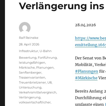
Verlängerung ins
28.04.2026
Autor
Ralf Reineke
https://www.ber
Veröffentlicht
28. April 2026
emitteilung.16
am
Kategorien
Infrastruktur
,
U-Bahn
Schlagwörter
Bewertung
,
Fortführung
,
Der Senat von Be
leistungsfähigen
,
Mobilität, Verk
Märkische
,
Planungen
,
#Planungen
für
Senftenberger
,
Trassenvarianten
,
#Märkische
Vier
Treuenbrietzener
,
U8
,
Untersuchung
,
Bereits Anfang 
Verkehrsmittelvergleich
,
Verlängerung
,
Durchführung e
volkswirtschaftlicher
,
umfasste einen