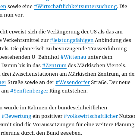
ten
sowie eine
#Wirtschaftlichkeitsuntersuchung
. Die
n nun vor.
icht erweist sich die Verlängerung der U8 als das am
e Verkehrsmittel zur
#leistungsfähigen
Anbindung des
tels. Die planerisch zu bevorzugende Trassenführung
m bestehenden U-Bahnhof
#Wittenau
unter dem
Damm bis in das
#Zentrum
des Märkischen Viertels.
 drei Zwischenstationen am Märkischen Zentrum, an de
ner
Straße sowie an der
#Wesendorfer
Straße. Der neue
l am
#Senftenberger
Ring entstehen.
n wurde im Rahmen der bundeseinheitlichen
n
#Bewertung
ein positiver
#volkswirtschaftlicher
Nutze
amit sind die Voraussetzungen für eine weitere Planung
örderung durch den Bund gegeben.