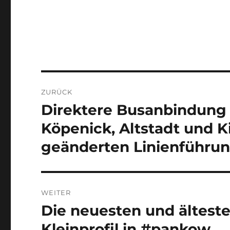
Beitragsnavigation
ZURÜCK
Direktere Busanbindung
Vorheriger
Beitrag:
Köpenick, Altstadt und Ki
geänderten Linienführun
WEITER
Die neuesten und ältest
Nächster
Beitrag:
Kleinprofil in #pankow