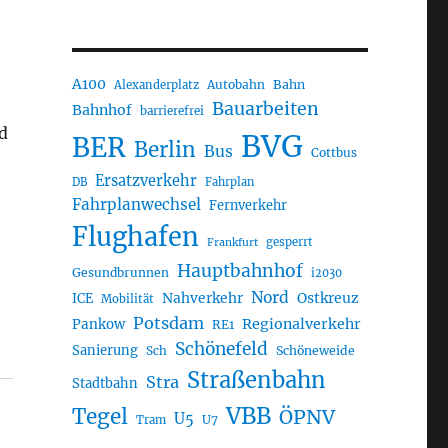
A100
Autobahn
Bahn
Alexanderplatz
Bauarbeiten
Bahnhof
barrierefrei
d
BVG
BER
Berlin
Bus
Cottbus
Ersatzverkehr
DB
Fahrplan
Fahrplanwechsel
Fernverkehr
Flughafen
gesperrt
Frankfurt
Hauptbahnhof
Gesundbrunnen
i2030
Nord
Nahverkehr
Ostkreuz
ICE
Mobilität
Potsdam
Regionalverkehr
Pankow
RE1
Schönefeld
Sanierung
Sch
Schöneweide
Straßenbahn
Stra
Stadtbahn
VBB
Tegel
ÖPNV
U5
U7
Tram