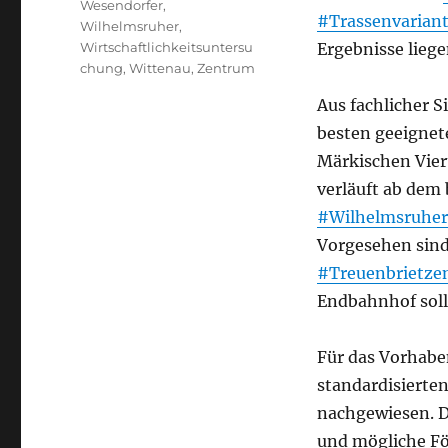
Wesendorfer
,
#Trassenvarian
Wilhelmsruher
,
Wirtschaftlichkeitsuntersu
Ergebnisse liege
chung
,
Wittenau
,
Zentrum
Aus fachlicher S
besten geeignet
Märkischen Vier
verläuft ab de
#Wilhelmsruher
Vorgesehen sind
#Treuenbrietze
Endbahnhof sol
Für das Vorhabe
standardisierte
nachgewiesen. D
und mögliche F