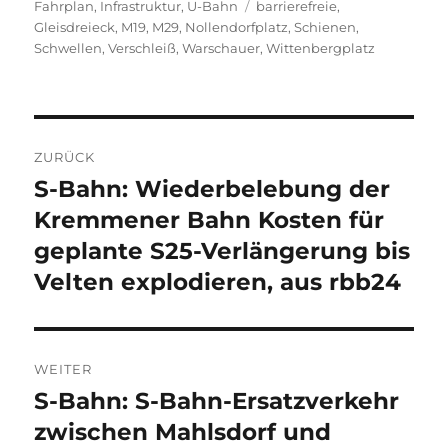
am
Schlagwörter
Fahrplan
,
Infrastruktur
,
U-Bahn
barrierefreie
,
Gleisdreieck
,
M19
,
M29
,
Nollendorfplatz
,
Schienen
,
Schwellen
,
Verschleiß
,
Warschauer
,
Wittenbergplatz
Beitragsnavigation
ZURÜCK
S-Bahn: Wiederbelebung der
Vorheriger
Beitrag:
Kremmener Bahn Kosten für
geplante S25-Verlängerung bis
Velten explodieren, aus rbb24
WEITER
S-Bahn: S-Bahn-Ersatzverkehr
Nächster
Beitrag:
zwischen Mahlsdorf und