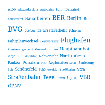
A100
Bahnhof
Autobahn
Bahn
Alexanderplatz
BER
Berlin
Bauarbeiten
Bus
barrierefrei
BVG
Ersatzverkehr
Cottbus
DB
Fahrplan
Flughafen
Fahrplanwechsel
Fernverkehr
Hauptbahnhof
Gesundbrunnen
gesperrt
Frankfurt
Nord
Nahverkehr
Ostkreuz
ICE
i2030
Mobilität
Potsdam
Regionalverkehr
Pankow
Sanierung
RE1
Schönefeld
Stra
Stadtbahn
Sch
Schöneweide
Straßenbahn
VBB
Tegel
U5
U7
Tram
ÖPNV