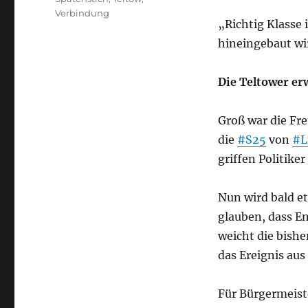
Verbindung
„Richtig Klasse 
hineingebaut wi
Die Teltower er
Groß war die Fr
die
#S25
von
#L
griffen Politike
Nun wird bald et
glauben, dass E
weicht die bishe
das Ereignis au
Für Bürgermeiste