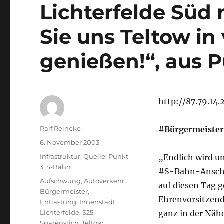
Lichterfelde Süd 
Sie uns Teltow in
genießen!“, aus P
http://87.79.14
Autor
Ralf Reineke
#
Bürgermeister
Veröffentlicht
6. November 2003
am
Kategorien
Infrastruktur
,
Quelle: Punkt
„Endlich wird u
3
,
S-Bahn
#S-Bahn-Anschlus
Schlagwörter
Aufschwung
,
Autoverkehr
,
auf diesen Tag 
Bürgermeister
,
Ehrenvorsitzend
Entlastung
,
Innenstadt
,
Lichterfelde
,
S25
,
ganz in der Näh
Spatenstich
,
Teltow
,