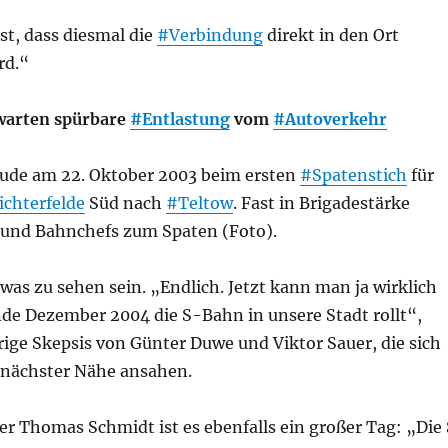
ist, dass diesmal die
#Verbindung
direkt in den Ort
rd.“
warten spürbare
#Entlastung
vom
#Autoverkehr
eude am 22. Oktober 2003 beim ersten
#Spatenstich
für
ichterfelde
Süd nach
#Teltow
. Fast in Brigadestärke
r und Bahnchefs zum Spaten (Foto).
was zu sehen sein. „Endlich. Jetzt kann man ja wirklich
nde Dezember 2004 die S-Bahn in unsere Stadt rollt“,
rige Skepsis von Günter Duwe und Viktor Sauer, die sich
s nächster Nähe ansahen.
r Thomas Schmidt ist es ebenfalls ein großer Tag: „Die 