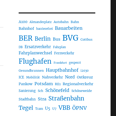
A100
Autobahn
Bahn
Alexanderplatz
Bauarbeiten
Bahnhof
barrierefrei
BVG
BER
Berlin
Bus
Cottbus
Ersatzverkehr
DB
Fahrplan
Fahrplanwechsel
Fernverkehr
Flughafen
gesperrt
Frankfurt
Hauptbahnhof
Gesundbrunnen
i2030
Nord
Nahverkehr
Ostkreuz
ICE
Mobilität
Potsdam
Regionalverkehr
Pankow
RE1
Schönefeld
Sanierung
Sch
Schöneweide
Straßenbahn
Stra
Stadtbahn
VBB
Tegel
ÖPNV
U5
U7
Tram