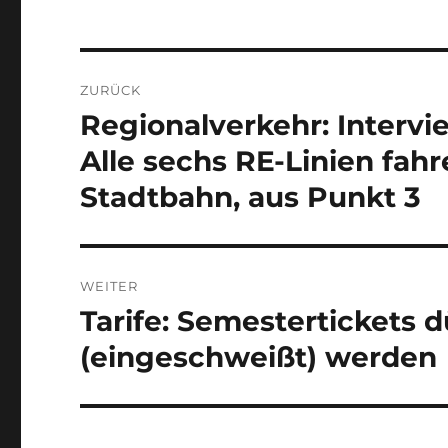
Beitragsnavigation
ZURÜCK
Regionalverkehr: Interv
Vorheriger
Beitrag:
Alle sechs RE-Linien fahre
Stadtbahn, aus Punkt 3
WEITER
Tarife: Semestertickets d
Nächster
Beitrag:
(eingeschweißt) werden