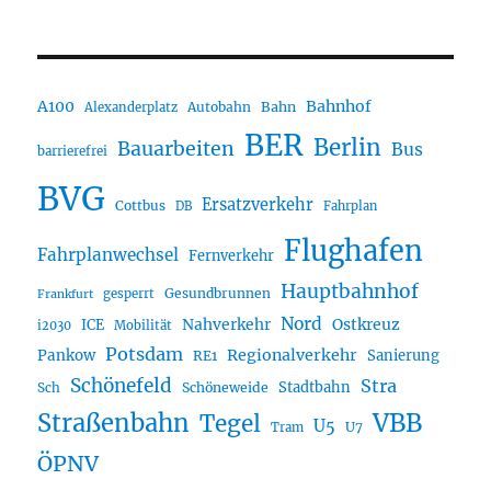
A100
Bahnhof
Autobahn
Bahn
Alexanderplatz
BER
Berlin
Bauarbeiten
Bus
barrierefrei
BVG
Ersatzverkehr
Cottbus
DB
Fahrplan
Flughafen
Fahrplanwechsel
Fernverkehr
Hauptbahnhof
Gesundbrunnen
gesperrt
Frankfurt
Nord
Nahverkehr
Ostkreuz
ICE
i2030
Mobilität
Potsdam
Regionalverkehr
Pankow
Sanierung
RE1
Schönefeld
Stra
Stadtbahn
Sch
Schöneweide
Straßenbahn
VBB
Tegel
U5
U7
Tram
ÖPNV