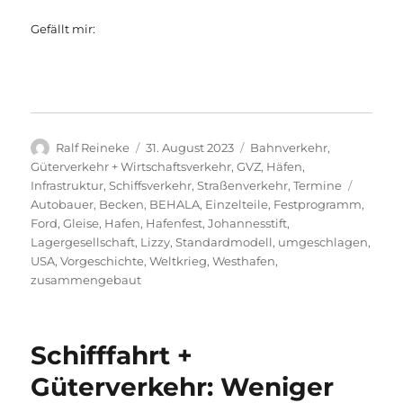
Gefällt mir:
Autor
Veröffentlicht
Kategorien
Ralf Reineke
31. August 2023
Bahnverkehr
,
am
Güterverkehr + Wirtschaftsverkehr
,
GVZ
,
Häfen
,
Schlag
Infrastruktur
,
Schiffsverkehr
,
Straßenverkehr
,
Termine
Autobauer
,
Becken
,
BEHALA
,
Einzelteile
,
Festprogramm
,
Ford
,
Gleise
,
Hafen
,
Hafenfest
,
Johannesstift
,
Lagergesellschaft
,
Lizzy
,
Standardmodell
,
umgeschlagen
,
USA
,
Vorgeschichte
,
Weltkrieg
,
Westhafen
,
zusammengebaut
Schifffahrt +
Güterverkehr: Weniger