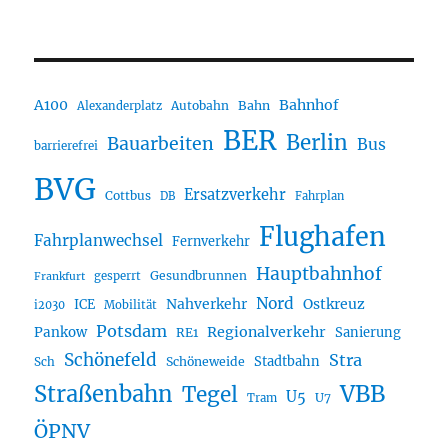
A100
Bahnhof
Autobahn
Bahn
Alexanderplatz
BER
Berlin
Bauarbeiten
Bus
barrierefrei
BVG
Ersatzverkehr
Cottbus
DB
Fahrplan
Flughafen
Fahrplanwechsel
Fernverkehr
Hauptbahnhof
Gesundbrunnen
gesperrt
Frankfurt
Nord
Nahverkehr
Ostkreuz
ICE
i2030
Mobilität
Potsdam
Regionalverkehr
Pankow
Sanierung
RE1
Schönefeld
Stra
Stadtbahn
Sch
Schöneweide
Straßenbahn
VBB
Tegel
U5
U7
Tram
ÖPNV