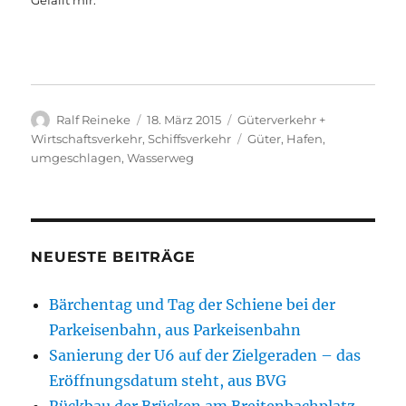
Gefällt mir:
Autor
Veröffentlicht
Kategorien
Ralf Reineke
18. März 2015
Güterverkehr +
am
Schlagwörter
Wirtschaftsverkehr
,
Schiffsverkehr
Güter
,
Hafen
,
umgeschlagen
,
Wasserweg
NEUESTE BEITRÄGE
Bärchentag und Tag der Schiene bei der
Parkeisenbahn, aus Parkeisenbahn
Sanierung der U6 auf der Zielgeraden – das
Eröffnungsdatum steht, aus BVG