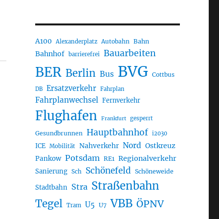
A100
Autobahn
Bahn
Alexanderplatz
Bauarbeiten
Bahnhof
barrierefrei
BVG
BER
Berlin
Bus
Cottbus
Ersatzverkehr
DB
Fahrplan
Fahrplanwechsel
Fernverkehr
Flughafen
gesperrt
Frankfurt
Hauptbahnhof
Gesundbrunnen
i2030
Nord
Nahverkehr
Ostkreuz
ICE
Mobilität
Potsdam
Regionalverkehr
Pankow
RE1
Schönefeld
Sanierung
Sch
Schöneweide
Straßenbahn
Stra
Stadtbahn
VBB
Tegel
ÖPNV
U5
U7
Tram