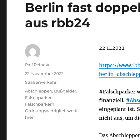
Berlin fast doppel
aus rbb24
22.11.2022
Autor
Ralf Reineke
https://www.rb
Veröffentlicht
22. November 2022
berlin-abschlep
am
Kategorien
Straßenverkehr
Schlagwörter
Abschleppen
,
Bußgelder
,
#
Falschparker 
Falschparker
,
finanziell.
#Abs
Falschparkern
,
eingeplant ist.
Ordnungswidrigkeitsverfa
hren
nicht aus, um d
Das Abschleppe