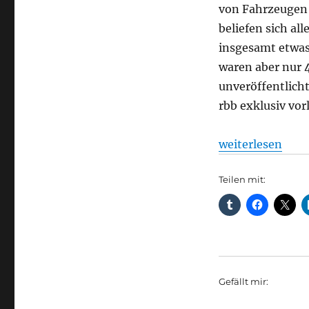
von Fahrzeugen 
beliefen sich al
insgesamt etwas
waren aber nur 4
unveröffentlich
rbb exklusiv vorl
„Straßenverkehr:
weiterlesen
Teilen mit:
Gefällt mir: