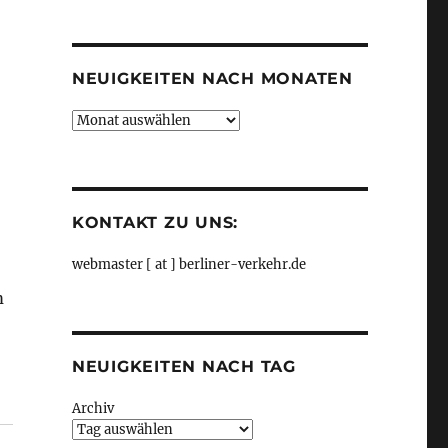
Kategorien
NEUIGKEITEN NACH MONATEN
Neuigkeiten
nach
Monaten
KONTAKT ZU UNS:
webmaster [ at ] berliner-verkehr.de
m
NEUIGKEITEN NACH TAG
us Senat“
Archiv