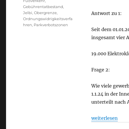
Fußverkehr
,
Gebührentatbestand
,
Jelbi
,
Obergrenze
,
Antwort zu 1:
Ordnungswidrigkeitsverfa
hren
,
Parkverbotszonen
Seit dem 01.01.2
insgesamt vier 
19.000 Elektrokl
Frage 2:
Wie viele gewer
1.1.24 in der In
unterteilt nach 
„Mikromobilität
weiterlesen