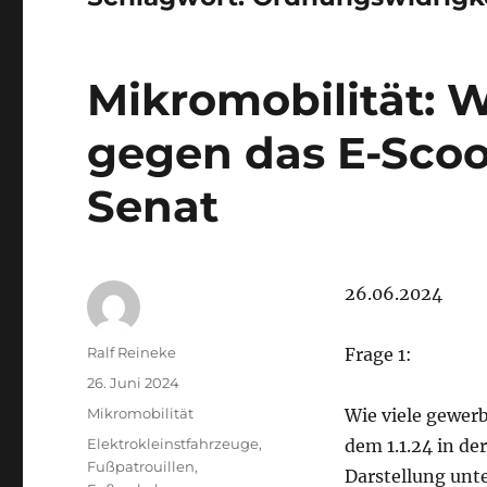
Mikromobilität: 
gegen das E-Scoo
Senat
26.06.2024
Autor
Ralf Reineke
Frage 1:
Veröffentlicht
26. Juni 2024
am
Kategorien
Mikromobilität
Wie viele gewer
Schlagwörter
Elektrokleinstfahrzeuge
,
dem 1.1.24 in d
Fußpatrouillen
,
Darstellung unte