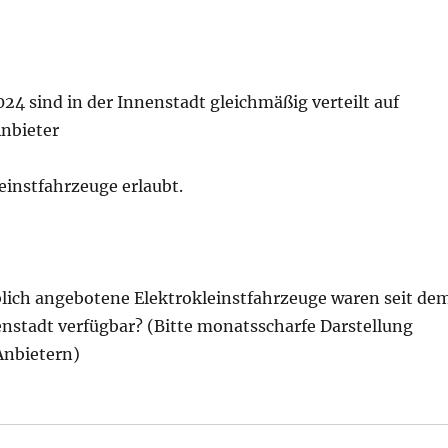
024 sind in der Innenstadt gleichmäßig verteilt auf
Anbieter
einstfahrzeuge erlaubt.
blich angebotene Elektrokleinstfahrzeuge waren seit de
nenstadt verfügbar? (Bitte monatsscharfe Darstellung
Anbietern)
: Wie geht der Senat gegen das E-Scooter-Chaos vor?, a