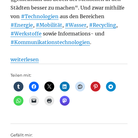
Städten besser zu machen“. Und zwar mithilfe
von
#Technologien
aus den Bereichen
#Energie
,
#Mobilität
,
#Wasser
,
#Recycling
,
#Werkstoffe
sowie Informations- und
#Kommunikationstechnologien
.
„Flughäfen: In 20 Jahren soll TXL fertig sein: Die 
weiterlesen
Teilen mit:
Gefällt mir: