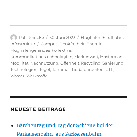
Autor
Veröffentlicht
Kategorien
Ralf Reineke
30. Juni 2023
Flughäfen + Luftfahrt
,
am
Schlagwörter
Infrastruktur
Campus
,
Denkfreiheit
,
Energie
,
Flughafengeländes
,
kollektive
,
Kommunikationstechnologien
,
Markenwelt
,
Masterplan
,
Mobilität
,
Nachnutzung
,
Offenheit
,
Recycling
,
Sanierung
,
Technologien
,
Tegel
,
Terminal
,
Tiefbauarbeiten
,
UTR
,
Wasser
,
Werkstoffe
NEUESTE BEITRÄGE
Bärchentag und Tag der Schiene bei der
Parkeisenbahn, aus Parkeisenbahn