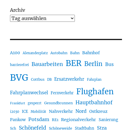
Archiv
A100
Bahnhof
Autobahn
Bahn
Alexanderplatz
BER
Berlin
Bauarbeiten
Bus
barrierefrei
BVG
Ersatzverkehr
Cottbus
DB
Fahrplan
Flughafen
Fahrplanwechsel
Fernverkehr
Hauptbahnhof
Gesundbrunnen
gesperrt
Frankfurt
Nord
Nahverkehr
Ostkreuz
ICE
i2030
Mobilität
Potsdam
Regionalverkehr
Pankow
Sanierung
RE1
Schönefeld
Stra
Stadtbahn
Sch
Schöneweide