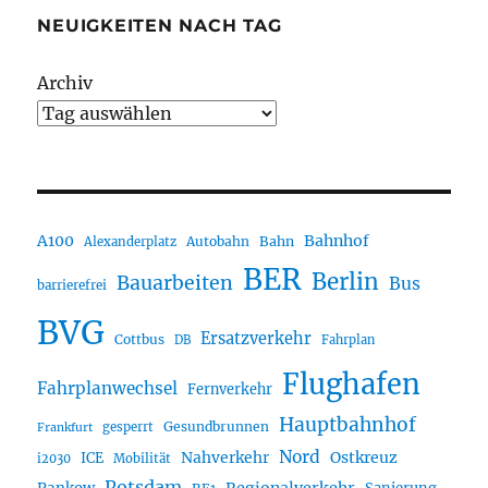
NEUIGKEITEN NACH TAG
Archiv
A100
Bahnhof
Autobahn
Bahn
Alexanderplatz
BER
Berlin
Bauarbeiten
Bus
barrierefrei
BVG
Ersatzverkehr
Cottbus
DB
Fahrplan
Flughafen
Fahrplanwechsel
Fernverkehr
Hauptbahnhof
Gesundbrunnen
gesperrt
Frankfurt
Nord
Nahverkehr
Ostkreuz
ICE
i2030
Mobilität
Potsdam