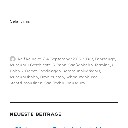
Gefällt mir:
Autor
Veröffentlicht
Kategorien
Ralf Reineke
4. September 2016
Bus
,
Fahrzeuge
,
am
Museum + Geschichte
,
S-Bahn
,
Straßenbahn
,
Termine
,
U-
Schlagwörter
Bahn
Depot
,
Jagdwagen
,
Kommunalverkehrs
,
Museumsbahn
,
Omnibussen
,
Schnauzenbusse
,
Staatslimousinen
,
Stra
,
Technikmuseum
NEUESTE BEITRÄGE