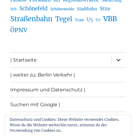
Regionalverkehr
Pankow
Sanierung
RE1
Schönefeld
Stra
Stadtbahn
Sch
Schöneweide
Straßenbahn
VBB
Tegel
U5
U7
Tram
ÖPNV
Unterme
| Startseite
öffnen
| weiter zu: Berlin Verkehr |
Impressum und Datenschutz |
Suchen mit Google |
Themen
Datenschutz und Cookies: Diese Website verwendet Cookies.
Wenn du die Website weiterhin nutzt, stimmst du der
Verwendung von Cookies zu.
Archiv