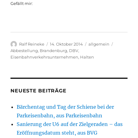
Gefällt mir:
Autor
Veröffentlicht
Kategorien
Schlagwört
Ralf Reineke
14. Oktober 2014
allgemein
am
Abbestellung
,
Brandenburg
,
DBV
,
Eisenbahnverkehrsunternehmen
,
Halten
NEUESTE BEITRÄGE
Bärchentag und Tag der Schiene bei der
Parkeisenbahn, aus Parkeisenbahn
Sanierung der U6 auf der Zielgeraden – das
Eröffnungsdatum steht, aus BVG