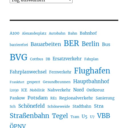
A100
Bahnhof
Autobahn
Bahn
Alexanderplatz
BER
Berlin
Bauarbeiten
Bus
barrierefrei
BVG
Ersatzverkehr
Cottbus
DB
Fahrplan
Flughafen
Fahrplanwechsel
Fernverkehr
Hauptbahnhof
Gesundbrunnen
gesperrt
Frankfurt
Nord
Nahverkehr
Ostkreuz
ICE
i2030
Mobilität
Potsdam
Regionalverkehr
Pankow
Sanierung
RE1
Schönefeld
Stra
Stadtbahn
Sch
Schöneweide
Straßenbahn
VBB
Tegel
U5
U7
Tram
ÖPNV