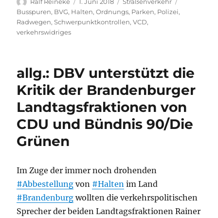
Autor
Veröffentlicht
Kategorien
Schlagwört
Ralf Reineke
1. Juni 2018
Straßenverkehr
am
Busspuren
,
BVG
,
Halten
,
Ordnungs
,
Parken
,
Polizei
,
Radwegen
,
Schwerpunktkontrollen
,
VCD
,
verkehrswidriges
allg.: DBV unterstützt die
Kritik der Brandenburger
Landtagsfraktionen von
CDU und Bündnis 90/Die
Grünen
Im Zuge der immer noch drohenden
#Abbestellung
von
#Halten
im Land
#Brandenburg
wollten die verkehrspolitischen
Sprecher der beiden Landtagsfraktionen Rainer