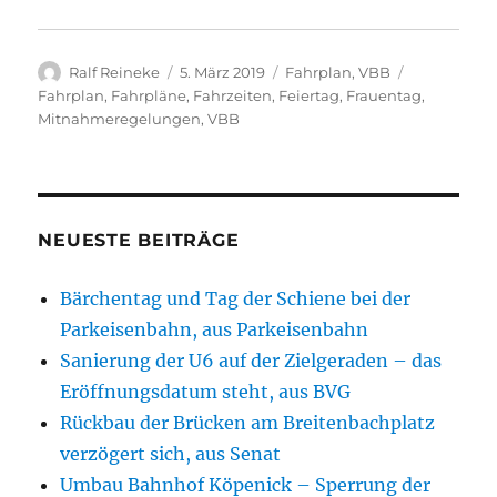
Autor
Veröffentlicht
Kategorien
Schlagwört
Ralf Reineke
5. März 2019
Fahrplan
,
VBB
am
Fahrplan
,
Fahrpläne
,
Fahrzeiten
,
Feiertag
,
Frauentag
,
Mitnahmeregelungen
,
VBB
NEUESTE BEITRÄGE
Bärchentag und Tag der Schiene bei der
Parkeisenbahn, aus Parkeisenbahn
Sanierung der U6 auf der Zielgeraden – das
Eröffnungsdatum steht, aus BVG
Rückbau der Brücken am Breitenbachplatz
verzögert sich, aus Senat
Umbau Bahnhof Köpenick – Sperrung der