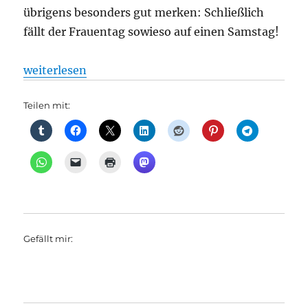
übrigens besonders gut merken: Schließlich
fällt der Frauentag sowieso auf einen Samstag!
„Wie fahren die S-Bahnen am Frauentag?, aus S-B
weiterlesen
Teilen mit:
Gefällt mir: