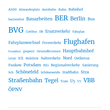
A100
Bahnhof
Autobahn
Bahn
Alexanderplatz
BER
Berlin
Bauarbeiten
Bus
barrierefrei
BVG
Ersatzverkehr
Cottbus
DB
Fahrplan
Flughafen
Fahrplanwechsel
Fernverkehr
Hauptbahnhof
Gesundbrunnen
gesperrt
Frankfurt
Nord
Nahverkehr
Ostkreuz
ICE
i2030
Mobilität
Potsdam
Regionalverkehr
Pankow
Sanierung
RE1
Schönefeld
Stra
Stadtbahn
Sch
Schöneweide
Straßenbahn
VBB
Tegel
U5
U7
Tram
ÖPNV