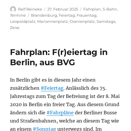
Autor
Veröffentlicht
Kategorien
Ralf Reineke
27. Februar 2025
Fahrplan
,
S-Bahn
,
am
Schlagwörter
Termine
Brandenburg
,
Feiertag
,
Frauentag
,
Leopoldplatz
,
Mariannenplatz
,
Oranienplatz
,
Samstags
,
Zeiss
Fahrplan: F(r)eiertag in
Berlin, aus BVG
In Berlin gibt es in diesem Jahr einen
zusätzlichen
#Feiertag
. Anlässlich des 75.
Jahrestags zum Tag der Befreiung ist der 8. Mai
2020 in Berlin ein freier Tag. Aus diesem Grund
ändern sich die
#Fahrpläne
der Berliner Busse
und Straßenbahnen, welche an diesem Tag wie
an einem
#Sonntag
unterwegs sind. Im