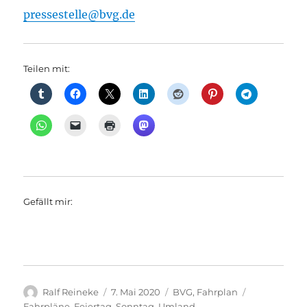
pressestelle@bvg.de
Teilen mit:
Gefällt mir:
Autor
Veröffentlicht
Kategorien
Schlagwörte
Ralf Reineke
7. Mai 2020
BVG
,
Fahrplan
am
Fahrpläne
,
Feiertag
,
Sonntag
,
Umland