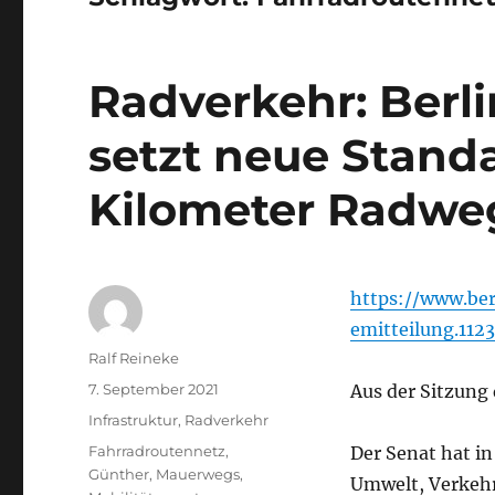
Radverkehr: Berl
setzt neue Stand
Kilometer Radweg
https://www.ber
emitteilung.112
Autor
Ralf Reineke
Veröffentlicht
7. September 2021
Aus der Sitzung
am
Kategorien
Infrastruktur
,
Radverkehr
Schlagwörter
Fahrradroutennetz
,
Der Senat hat in
Günther
,
Mauerwegs
,
Umwelt, Verkeh