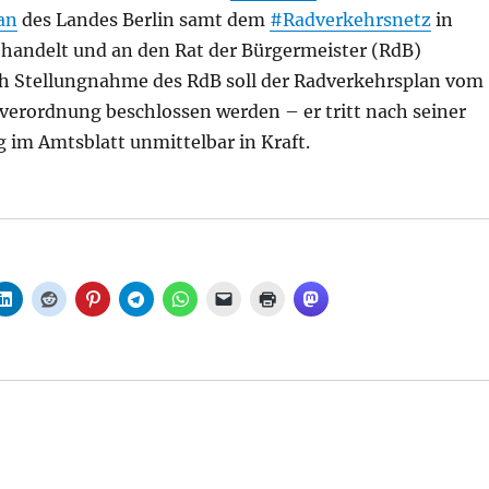
an
des Landes Berlin samt dem
#Radverkehrsnetz
in
ehandelt und an den Rat der Bürgermeister (RdB)
h Stellungnahme des RdB soll der Radverkehrsplan vom
sverordnung beschlossen werden – er tritt nach seiner
 im Amtsblatt unmittelbar in Kraft.
rliner Radverkehrsplan setzt neue Standards für rund 3