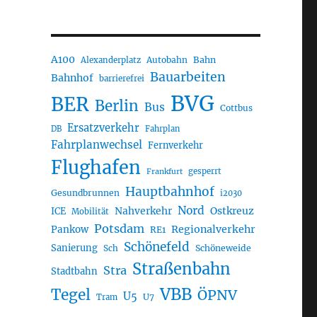
A100
Autobahn
Bahn
Alexanderplatz
Bauarbeiten
Bahnhof
barrierefrei
BVG
BER
Berlin
Bus
Cottbus
Ersatzverkehr
DB
Fahrplan
Fahrplanwechsel
Fernverkehr
Flughafen
gesperrt
Frankfurt
Hauptbahnhof
Gesundbrunnen
i2030
Nord
Nahverkehr
Ostkreuz
ICE
Mobilität
Potsdam
Regionalverkehr
Pankow
RE1
Schönefeld
Sanierung
Sch
Schöneweide
Straßenbahn
Stra
Stadtbahn
VBB
Tegel
ÖPNV
U5
U7
Tram