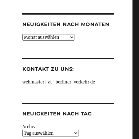
Kategorien
NEUIGKEITEN NACH MONATEN
Neuigkeiten
nach
Monaten
000 Kilometer Radwege, aus Senat“
KONTAKT ZU UNS:
webmaster [ at ] berliner-verkehr.de
NEUIGKEITEN NACH TAG
Archiv