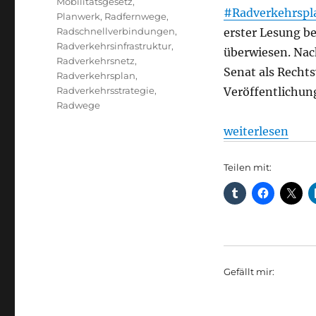
Mobilitätsgesetz
,
#Radverkehrspl
Planwerk
,
Radfernwege
,
Radschnellverbindungen
,
erster Lesung b
Radverkehrsinfrastruktur
,
überwiesen. Nac
Radverkehrsnetz
,
Senat als Recht
Radverkehrsplan
,
Radverkehrsstrategie
,
Veröffentlichung
Radwege
„Radverkehr: Be
weiterlesen
Teilen mit:
Gefällt mir: