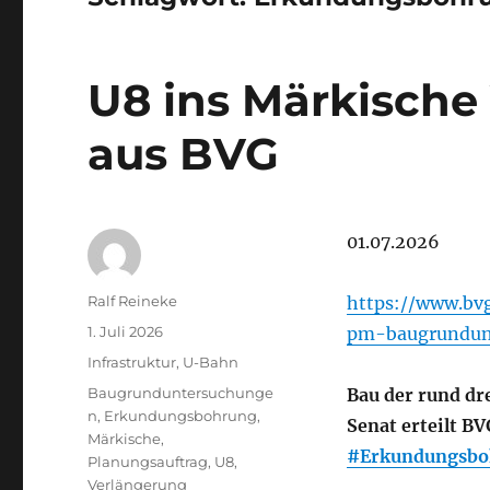
U8 ins Märkische V
aus BVG
01.07.2026
Autor
Ralf Reineke
https://www.bv
Veröffentlicht
1. Juli 2026
pm-baugrundun
am
Kategorien
Infrastruktur
,
U-Bahn
Schlagwörter
Baugrunduntersuchunge
Bau der rund dr
n
,
Erkundungsbohrung
,
Senat erteilt B
Märkische
,
#Erkundungsbo
Planungsauftrag
,
U8
,
Verlängerung