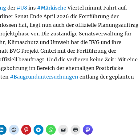
ung
der
#U8
ins
#Märkische
Viertel nimmt Fahrt auf.
liner Senat Ende April 2026 die Fortführung der
ossen hat, liegt nun auch der offizielle Planungsauftra
Projektphase vor. Die zuständige Senatsverwaltung für
ehr, Klimaschutz und Umwelt hat die BVG und ihre
haft BVG Projekt GmbH mit der Fortführung der
fiziell beauftragt. Und die verlieren keine Zeit: Mit eine
gsbohrung im Bereich der ehemaligen Postbrücke
sten
#Baugrunduntersuchungen
entlang der geplanten
e Viertel: BVG legt los, aus BVG“