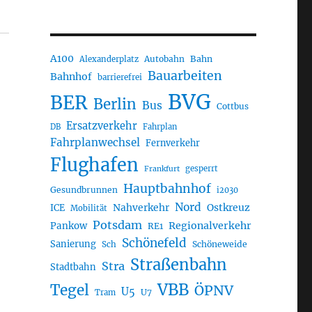
A100
Autobahn
Bahn
Alexanderplatz
Bauarbeiten
Bahnhof
barrierefrei
BVG
BER
Berlin
Bus
Cottbus
Ersatzverkehr
DB
Fahrplan
Fahrplanwechsel
Fernverkehr
Flughafen
gesperrt
Frankfurt
Hauptbahnhof
Gesundbrunnen
i2030
Nord
Nahverkehr
Ostkreuz
ICE
Mobilität
Potsdam
Regionalverkehr
Pankow
RE1
Schönefeld
Sanierung
Sch
Schöneweide
Straßenbahn
Stra
Stadtbahn
VBB
Tegel
ÖPNV
U5
U7
Tram