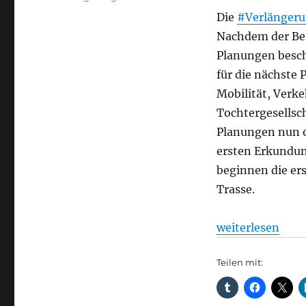
Die
#Verlänger
Nachdem der Ber
Planungen beschl
für die nächste 
Mobilität, Verk
Tochtergesellsc
Planungen nun of
ersten Erkundun
beginnen die er
Trasse.
„U8 ins Märkisch
weiterlesen
Teilen mit: